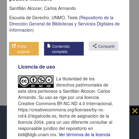
Santillán Alcocer, Carlos Armando
Escuela de Derecho, UNMO,
Tesis
(
Repositorio de la
Dirección General de Bibliotecas y Servicios Digitales de
Información
)
Ficha
Contenido
share
Compartir
original
completo
Licencia de uso
La titularidad de los
derechos patrimoniales de
esta obra pertenece a Santillán Alcocer, Carlos
Armando. Su uso se rige por una licencia
Creative Commons BY-NC-ND 4.0 Internacional,
⨯
https://creativecommons.org/licenses/by-nc-
nd/4.0/legalcode.es, fecha de asignación de la
Al usar este repositorio estás aceptando sus
licencia 2004, para un uso diferente consultar al
términos y condiciones de uso
, y te obligas a
responsable jurídico del repositorio en
respetar los derechos expresados en las
licencias
Repositorio Institucional de la
bidi@dgb.unam.mx.
Ver términos de la licencia
de cada página y de cada documento presentado.