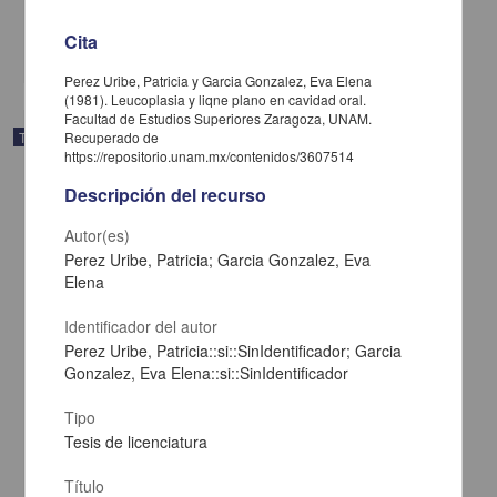
Biología y Química
Cita
share
Perez Uribe, Patricia y Garcia Gonzalez, Eva Elena
(1981). Leucoplasia y liqne plano en cavidad oral.
Facultad de Estudios Superiores Zaragoza, UNAM.
Trabajo de grado
Recuperado de
https://repositorio.unam.mx/contenidos/3607514
Descripción del recurso
Autor(es)
Perez Uribe, Patricia; Garcia Gonzalez, Eva
Elena
Identificador del autor
Perez Uribe, Patricia::si::SinIdentificador; Garcia
Gonzalez, Eva Elena::si::SinIdentificador
Tipo
Tesis de licenciatura
La psicomotricidad en el deficiente mental
Título
Vazquez Olivares, Lorena Patricia del Rosario