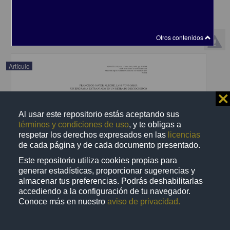
2025-03-11
Artes y Humanidades
share
Otros contenidos
Artículo
⨯
Al usar este repositorio estás aceptando sus
términos y condiciones de uso
, y te obligas a
respetar los derechos expresados en las
licencias
de cada página y de cada documento presentado.
Este repositorio utiliza cookies propias para
generar estadísticas, proporcionar sugerencias y
almacenar tus preferencias. Podrás deshabilitarlas
accediendo a la configuración de tu navegador.
Conoce más en nuestro
aviso de privacidad.
Francisco Javier Alegre, Lavs novi Orbis: un epigrama extraviado
en un retrato dieciochesco