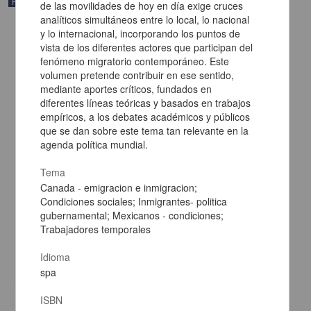
Publicación editorial
de las movilidades de hoy en día exige cruces
analíticos simultáneos entre lo local, lo nacional
y lo internacional, incorporando los puntos de
vista de los diferentes actores que participan del
fenómeno migratorio contemporáneo. Este
volumen pretende contribuir en ese sentido,
mediante aportes críticos, fundados en
diferentes líneas teóricas y basados en trabajos
empíricos, a los debates académicos y públicos
que se dan sobre este tema tan relevante en la
agenda política mundial.
Tema
Canada - emigracion e inmigracion;
Condiciones sociales; Inmigrantes- politica
Emociones y afectividad: itinerarios metodológicos
gubernamental; Mexicanos - condiciones;
Ariza, Marina - Instituto de Investigaciones Sociales, UNAM
Trabajadores temporales
2024-09-02
Ciencias Sociales y Económicas
Idioma
share
spa
ISBN