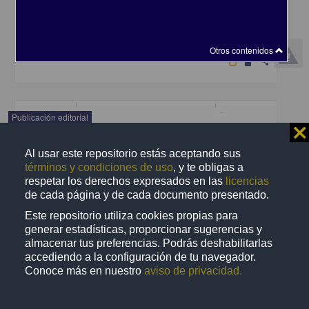
Investigaciones Sociales, UNAM; Consejo Latinoamericano de
Ciencias Sociales
2021
Ciencias Sociales y Económicas
Otros contenidos
share
Publicación editorial
⨯
Al usar este repositorio estás aceptando sus
términos y condiciones de uso
, y te obligas a
respetar los derechos expresados en las
licencias
de cada página y de cada documento presentado.
Este repositorio utiliza cookies propias para
generar estadísticas, proporcionar sugerencias y
almacenar tus preferencias. Podrás deshabilitarlas
accediendo a la configuración de tu navegador.
Conoce más en nuestro
aviso de privacidad.