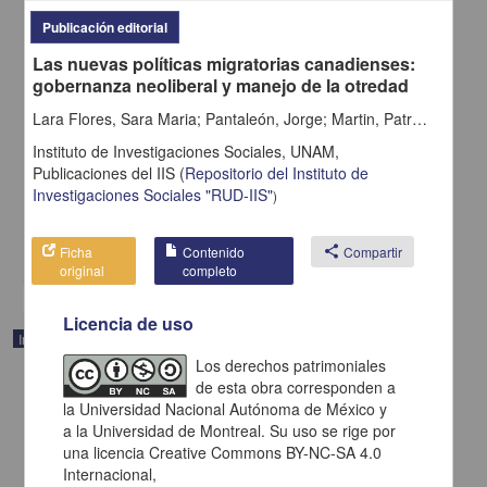
Publicación editorial
Las nuevas políticas migratorias canadienses:
gobernanza neoliberal y manejo de la otredad
Kʼáax yéetel ichkolil
Lara Flores, Sara Maria; Pantaleón, Jorge; Martin, Patricia M.; Armony, Victor; Becerril Quintana, Ofelia; Belanguer, Daniele; Castracani, Lucio; Fleury, Charles; Masferrer, Claudia; Ouellet, Myriam; Oropeza Calderón, Natalia; Piché, Victor; Vézina, Catherine
García Magdaleno, Pavel Alonso; Cabrera Franco, Ehécatl; Aranda,
Vianca; Pool Balam, Lorena - Instituto de Investigaciones Sociales,
Instituto de Investigaciones Sociales, UNAM,
UNAM; Consejo Nacional de Humanidades, Ciencias y
Publicaciones del IIS
(
Repositorio del Instituto de
Tecnologías
Investigaciones Sociales "RUD-IIS"
)
2024-10-25
Ciencias Sociales y Económicas
share
Ficha
Contenido
share
Compartir
original
completo
Licencia de uso
Imagen
Los derechos patrimoniales
de esta obra corresponden a
la Universidad Nacional Autónoma de México y
a la Universidad de Montreal. Su uso se rige por
una licencia Creative Commons BY-NC-SA 4.0
Internacional,