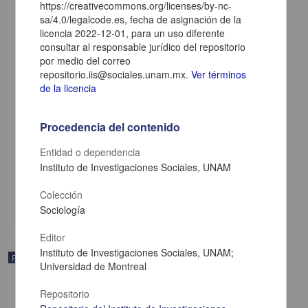
https://creativecommons.org/licenses/by-nc-
sa/4.0/legalcode.es, fecha de asignación de la
licencia 2022-12-01, para un uso diferente
consultar al responsable jurídico del repositorio
por medio del correo
repositorio.iis@sociales.unam.mx.
Ver términos
de la licencia
La casa y el solar en Yucatán
García Magdaleno, Pavel Alonso; Cabrera Franco, Ehécatl; Aranda,
Procedencia del contenido
Vianca; Pool Balam, Lorena - Instituto de Investigaciones Sociales,
UNAM; Consejo Nacional de Humanidades, Ciencias y
Entidad o dependencia
Tecnologías
Instituto de Investigaciones Sociales, UNAM
2024-10-25
Ciencias Sociales y Económicas
Colección
share
Sociología
Editor
Instituto de Investigaciones Sociales, UNAM;
Publicación editorial
Universidad de Montreal
Repositorio