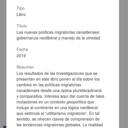
Tipo
Libro
Título
Las nuevas políticas migratorias canadienses:
gobernanza neoliberal y manejo de la otredad
Fecha
2019
Resumen
La autodeterminación de los pueblos: controversias en Europa y
Los resultados de las investigaciones que se
las Américas
presentan en este libro ponen al día sobre los
Compte Nunes, Guillem - Instituto de Investigaciones Sociales,
cambios en las políticas migratorias
UNAM
canadienses desde una óptica pluridisciplinaria
2024-09-10
y comparativa. Interesa aquí dar cuenta de tales
Ciencias Sociales y Económicas
mutaciones en un contexto geopolítico que
share
incluye al continente en una lógica neoliberal
que estimula el “utilitarismo migratorio”. En tal
sentido, se ofrecen claves de comprensión de
las tendencias migratorias globales. La realidad