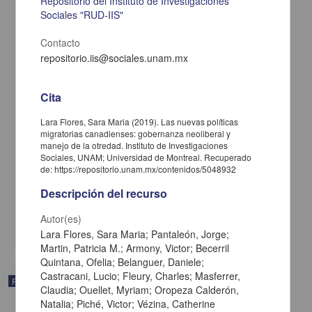
Repositorio del Instituto de Investigaciones
Sociales "RUD-IIS"
Contacto
repositorio.iis@sociales.unam.mx
Cita
Lara Flores, Sara Maria (2019). Las nuevas políticas
migratorias canadienses: gobernanza neoliberal y
manejo de la otredad. Instituto de Investigaciones
Indigenizando los medios de comunicación: redes interculturales y
Sociales, UNAM; Universidad de Montreal. Recuperado
comunicación indígena en América Latina
de: https://repositorio.unam.mx/contenidos/5048932
Nava Morales, Elena - Instituto de Investigaciones Sociales, UNAM
Descripción del recurso
2024-10-08
Ciencias Sociales y Económicas
Autor(es)
share
Lara Flores, Sara Maria; Pantaleón, Jorge;
Martin, Patricia M.; Armony, Victor; Becerril
Quintana, Ofelia; Belanguer, Daniele;
Castracani, Lucio; Fleury, Charles; Masferrer,
Publicación editorial
Claudia; Ouellet, Myriam; Oropeza Calderón,
Natalia; Piché, Victor; Vézina, Catherine