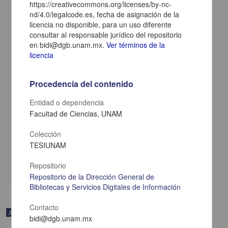
https://creativecommons.org/licenses/by-nc-
nd/4.0/legalcode.es, fecha de asignación de la
licencia no disponible, para un uso diferente
consultar al responsable jurídico del repositorio
en bidi@dgb.unam.mx.
Ver términos de la
licencia
Procedencia del contenido
Entidad o dependencia
Local structure modeling of iron doped triglycine sulphate single
Facultad de Ciencias, UNAM
crystals
Bharati, M.; Singh, V.; Kripal, Ram - Facultad de Ciencias, UNAM;
Colección
Sociedad Mexicana de Física
TESIUNAM
2025-01-01
Físico Matemáticas y Ciencias de la Tierra
Repositorio
share
Repositorio de la Dirección General de
Bibliotecas y Servicios Digitales de Información
Contacto
Artículo
bidi@dgb.unam.mx