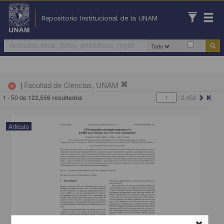
Repositorio Institucional de la UNAM
Todo
|
Facultad de Ciencias, UNAM
cancel
1 - 50 de
122,556 resultados
/
2,452
Artículo