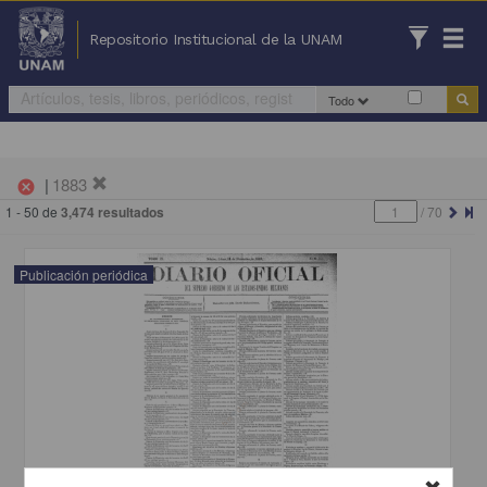
Repositorio Institucional de la UNAM
Todo
|
1883
cancel
1 - 50 de
3,474 resultados
/
70
Publicación periódica