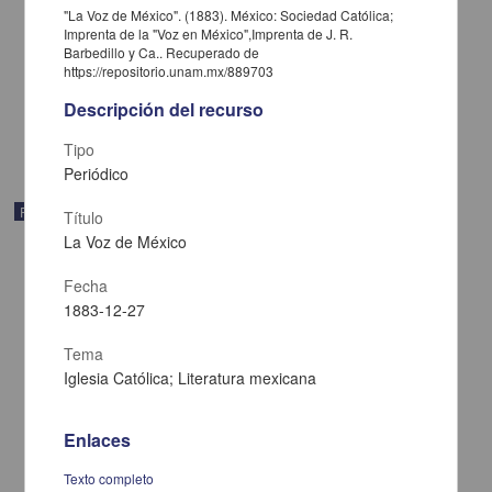
"La Voz de México". (1883). México: Sociedad Católica;
Imprenta de la "Voz en México",Imprenta de J. R.
La Sombra de Arteaga
Barbedillo y Ca.. Recuperado de
1883-12-29
https://repositorio.unam.mx/889703
Multidisciplina
Descripción del recurso
share
Tipo
Periódico
Publicación periódica
Título
La Voz de México
Fecha
1883-12-27
Tema
Iglesia Católica; Literatura mexicana
Enlaces
Texto completo