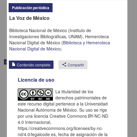
Publicación periódica
Le Trait d'Union
La Voz de México
1883-12-30
Multidisciplina
Biblioteca Nacional de México (Instituto de
Investigaciones Bibliográficas, UNAM),
Hemeroteca
share
Nacional Digital de México
(
Biblioteca y Hemeroteca
Nacional Digital de México
)
Publicación periódica
Contenido completo
share
Compartir
Licencia de uso
La titularidad de los
derechos patrimoniales de
este recurso digital pertenece a la Universidad
Nacional Autónoma de México. Su uso se rige
por una licencia Creative Commons BY-NC-ND
4.0 Internacional,
https://creativecommons.org/licenses/by-nc-
nd/4.0/legalcode.es, fecha de asignación de la