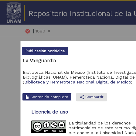
Repositorio Institucional de l
|
cancel
1890
Publicación periódica
La Vanguardia
Biblioteca Nacional de México (Instituto de Investigac
Bibliográficas, UNAM),
Hemeroteca Nacional Digital de
1 -
(
Biblioteca y Hemeroteca Nacional Digital de México
)
Repositorio
Contenido completo
share
Compartir
Biblioteca y
Hemeroteca Nacional
5,802
Licencia de uso
Digital de México
Portal de Datos
La titularidad de los derechos
Abiertos UNAM,
patrimoniales de este recurso dig
817
Colecciones
pertenece a la Universidad Nacio
Universitarias