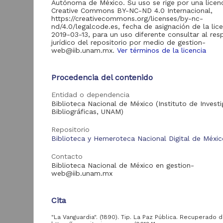
Autónoma de México. Su uso se rige por una licen
Creative Commons BY-NC-ND 4.0 Internacional,
Repositorio del
https://creativecommons.org/licenses/by-nc-
Instituto de
nd/4.0/legalcode.es, fecha de asignación de la lic
Investigaciones
10
2019-03-13, para un uso diferente consultar al re
Históricas
jurídico del repositorio por medio de gestion-
"Históricas-UNAM"
web@iib.unam.mx.
Ver términos de la licencia
Repositorio de la
Dirección General de
Bibliotecas y
Procedencia del contenido
2
"
Servicios Digitales de
(
Información
Entidad o dependencia
Biblioteca Nacional de México (Instituto de Invest
D
Bibliográficas, UNAM)
E
C
Repositorio
Acervo
1
Biblioteca y Hemeroteca Nacional Digital de Méxi
B
Hemeroteca Nacional
5,800
Contacto
Digital de México
Biblioteca Nacional de México en gestion-
web@iib.unam.mx
Colecciones
Universitarias
817
Digitales
Cita
Patrimonio
10
documental del IIH
Pub
"La Vanguardia". (1890). Tip. La Paz Pública. Recuperado 