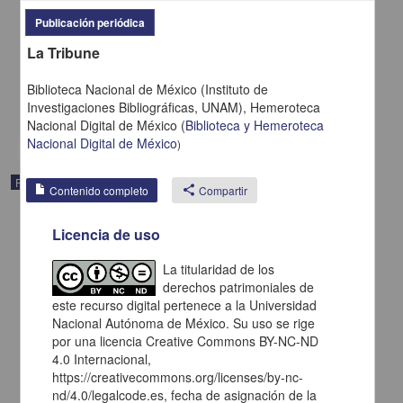
Publicación periódica
El Constitucional
La Tribune
1867-12-29
Multidisciplina
Biblioteca Nacional de México (Instituto de
Investigaciones Bibliográficas, UNAM),
Hemeroteca
share
Nacional Digital de México
(
Biblioteca y Hemeroteca
Nacional Digital de México
)
Publicación periódica
Contenido completo
share
Compartir
Licencia de uso
La titularidad de los
derechos patrimoniales de
este recurso digital pertenece a la Universidad
Nacional Autónoma de México. Su uso se rige
por una licencia Creative Commons BY-NC-ND
4.0 Internacional,
https://creativecommons.org/licenses/by-nc-
nd/4.0/legalcode.es, fecha de asignación de la