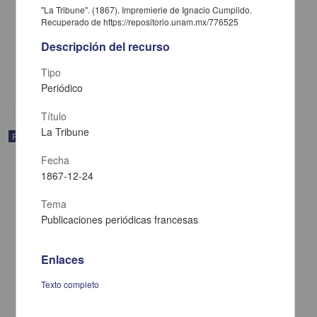
"La Tribune". (1867). Impremierie de Ignacio Cumplido.
Recuperado de https://repositorio.unam.mx/776525
La Tribune
Descripción del recurso
1867-12-29
Multidisciplina
Tipo
share
Periódico
Título
La Tribune
Publicación periódica
Fecha
1867-12-24
Tema
Publicaciones periódicas francesas
Enlaces
Texto completo