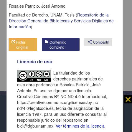
Rosales Patricio, José Antonio
Facultad de Derecho, UNAM,
Tesis
(
Repositorio de la
Dirección General de Bibliotecas y Servicios Digitales de
Información
)
Ficha
Contenido
share
Compartir
original
completo
Licencia de uso
La titularidad de los
derechos patrimoniales de
esta obra pertenece a Rosales Patricio, José
Antonio. Su uso se rige por una licencia
Creative Commons BY-NC-ND 4.0 Internacional,
⨯
https://creativecommons.org/licenses/by-nc-
nd/4.0/legalcode.es, fecha de asignación de la
Al usar este repositorio estás aceptando sus
licencia 1997, para un uso diferente consultar al
términos y condiciones de uso
, y te obligas a
Repositorio Institucional de la
responsable jurídico del repositorio en
respetar los derechos expresados en las
licencias
Universidad Nacional Autónoma de México
bidi@dgb.unam.mx.
Ver términos de la licencia
de cada página y de cada documento presentado.