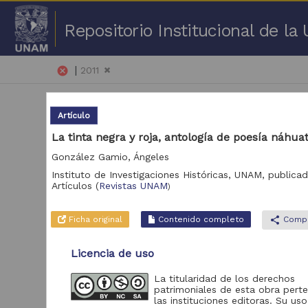
Repositorio Institucional de l
|
cancel
2011
Artículo
La tinta negra y roja, antología de poesía náhuat
González Gamio, Ángeles
Instituto de Investigaciones Históricas, UNAM,
publicad
51 
Artículos
(
Revistas UNAM
)
Repositorio
Art
Ficha original
Contenido completo
share
Compa
Portal de Datos
Abiertos UNAM,
17,929
Licencia de uso
Colecciones
Universitarias
La titularidad de los derechos
Repositorio de la
patrimoniales de esta obra pert
Dirección General de
las instituciones editoras. Su uso
Bibliotecas y