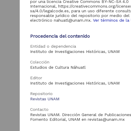
11,971
por una licencia Creative Commons BY-NC-SA 4.0
Servicios Digitales de
Internacional, https://creativecommons.org/licens
Información
sa/4.0/legalcode.es, para un uso diferente consult
responsable jurídico del repositorio por medio del
Revistas UNAM
3,071
electrónico nahuatl@unam.mx.
Ver términos de la 
Repositorio del
Instituto de
1,088
Investigaciones
Procedencia del contenido
Sociales "RUD-IIS"
V
Entidad o dependencia
Repositorio del
Instituto de Investigaciones Históricas, UNAM
Instituto de
Investigaciones
705
Colección
Jurídicas "RU
I
Estudios de Cultura Náhuatl
Jurídicas"
H
I
Repositorio del
Editor
U
Instituto de Ciencias
Instituto de Investigaciones Históricas, UNAM
338
2
del Mar y Limnología
A
"UNINMAR"
Repositorio
Repositorio Memoria
Revistas UNAM
Institucional del
Centro de
Contacto
131
Investigaciones sobre
Revistas UNAM. Dirección General de Publicaciones
América del Norte
Fomento Editorial, UNAM en revistas@unam.mx
"MiCISAN"
Art
ver más