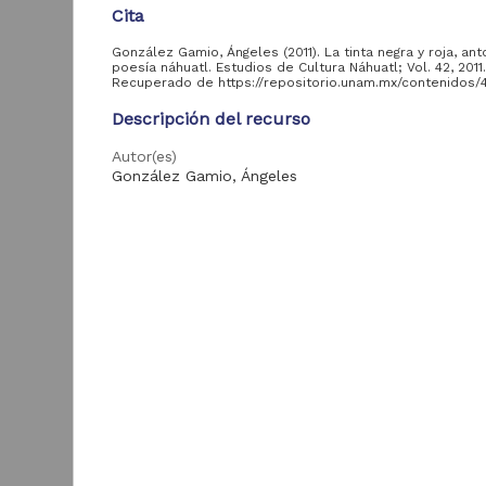
Cita
González Gamio, Ángeles (2011). La tinta negra y roja, ant
poesía náhuatl. Estudios de Cultura Náhuatl; Vol. 42, 2011
Acervo
Recuperado de https://repositorio.unam.mx/contenidos/
Descripción del recurso
Colecciones
Universitarias
17,929
Autor(es)
Digitales
González Gamio, Ángeles
Tesis
11,971
Tipo
Artículos
3,071
Artículo de Investigación
Archivo fotográfico
1,064
"Mexico Indigena"
Título
La tinta negra y roja, antología de poesía náhuatl
E
Publicaciones del IIJ
403
L
Fecha
Colección Ictiológica
338
2023-02-16
J
Videoteca Jurídica
160
I
Virtual
Idioma
H
spa
ver más
2
A
ISSN
ISSN impreso: 0071-1675