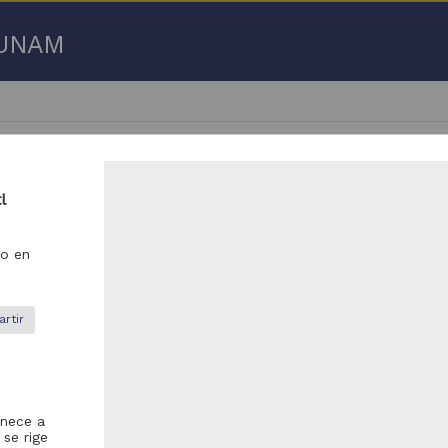
a UNAM
l
o en
- 100 de
35,609 resultados
ículo
Artículo
rtir
enece a
 se rige