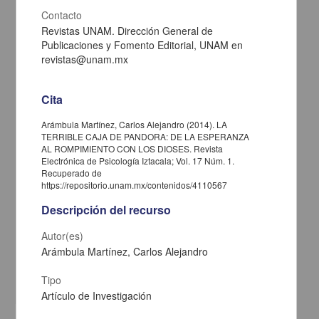
Contacto
Revistas UNAM. Dirección General de
Publicaciones y Fomento Editorial, UNAM en
revistas@unam.mx
Cita
Arámbula Martínez, Carlos Alejandro (2014). LA
TERRIBLE CAJA DE PANDORA: DE LA ESPERANZA
AL ROMPIMIENTO CON LOS DIOSES. Revista
Electrónica de Psicología Iztacala; Vol. 17 Núm. 1.
NIVEL DE DEPRESIÓN EN PERSONAS MAYORES DE 65 AÑOS
Recuperado de
DEL ESTADO DE YUCATÁN SEGÚN SU CONTEXTO SOCIAL
https://repositorio.unam.mx/contenidos/4110567
Cosgaya Sandoval, Luis Elmer; Ramírez Castro, Ericka Inés; Pinto
Descripción del recurso
Loría, Maria De Lourdes; Viejo Medina, Yrlen Victoria; Compañ
Escalante, Alfredo Antonio; Pérez Caamal, Yamelia Azucena -
Autor(es)
Facultad de Estudios Superiores Iztacala, UNAM
2015-03-01
Arámbula Martínez, Carlos Alejandro
Artes y Humanidades
Tipo
share
Artículo de Investigación