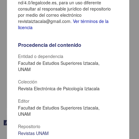
nd/4.0/legalcode.es, para un uso diferente
consultar al responsable jurídico del repositorio
por medio del correo electrónico
revistaiztacala@gmail.com.
Ver términos de la
licencia
Procedencia del contenido
Entidad o dependencia
RELACIONES SOCIALES Y ESCOLARES DE ALUMNOS
Facultad de Estudios Superiores Iztacala,
UNIVERSITARIOS. DIFERENCIAS DE GÉNERO
UNAM
Soria Trujano, Rocío; Ávila Ramos, Edy; Ramírez Ayala, July Ivett -
Facultad de Estudios Superiores Iztacala, UNAM
Colección
2015-03-01
Revista Electrónica de Psicología Iztacala
Artes y Humanidades
share
Editor
Facultad de Estudios Superiores Iztacala,
UNAM
Artículo
Repositorio
Revistas UNAM