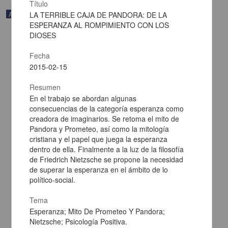
Título
Artículo
LA TERRIBLE CAJA DE PANDORA: DE LA
ESPERANZA AL ROMPIMIENTO CON LOS
DIOSES
Fecha
2015-02-15
Resumen
En el trabajo se abordan algunas
consecuencias de la categoría esperanza como
creadora de imaginarios. Se retoma el mito de
Pandora y Prometeo, así como la mitología
cristiana y el papel que juega la esperanza
dentro de ella. Finalmente a la luz de la filosofía
de Friedrich Nietzsche se propone la necesidad
VALIDACIÓN EMPÍRICA DE UN PROCEDIMIENTO ECONÓMICO
de superar la esperanza en el ámbito de lo
PARA DEMOSTRAR Y ESTUDIAR EL CONDICIONAMIENTO
político-social.
OPERANTE.
Pulido Rull, Marco Antonio; Quiroz Estrada, Fernando; Aldama
Tema
Castel, Elizabeth; Bolivar Carranza, María José; Camacho
Camacho, Karla; Castelán Torres, José; Lemus Vargas, David;
Esperanza; Mito De Prometeo Y Pandora;
Morales Cruz, José Antonio; Morales Juárez, Kenia; Ortega
Nietzsche; Psicología Positiva.
Zamora, Ximena; Rodríguez Garduño, María Fernanda - Facultad