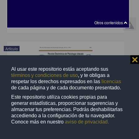
Iztacala, UNAM
2015-02-19
Artes y Humanidades
Otros contenidos
share
Artículo
⨯
Al usar este repositorio estás aceptando sus
términos y condiciones de uso
, y te obligas a
respetar los derechos expresados en las
licencias
de cada página y de cada documento presentado.
Este repositorio utiliza cookies propias para
generar estadísticas, proporcionar sugerencias y
almacenar tus preferencias. Podrás deshabilitarlas
accediendo a la configuración de tu navegador.
Conoce más en nuestro
aviso de privacidad.