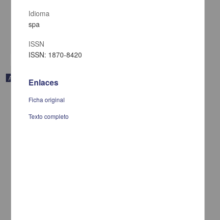
de Estudios Superiores Iztacala, UNAM
Idioma
2015-03-01
Artes y Humanidades
spa
share
ISSN
ISSN: 1870-8420
Artículo
Enlaces
Ficha original
Texto completo