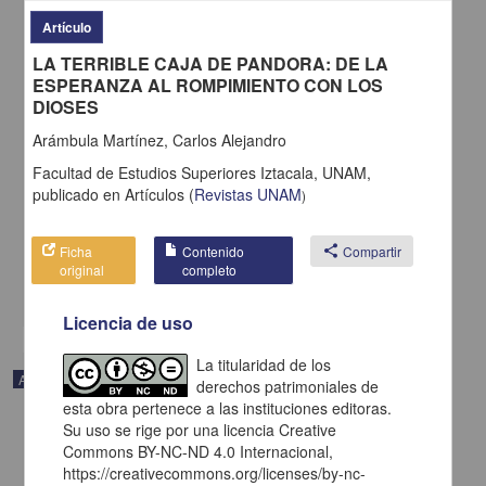
Artículo
LA TERRIBLE CAJA DE PANDORA: DE LA
ESPERANZA AL ROMPIMIENTO CON LOS
DIOSES
Arámbula Martínez, Carlos Alejandro
CARACTERÍSTICAS PSICOMÉTRICAS DE UNA ESCALA DE
ADHERENCIA AL TRATAMIENTO DE DIABETES MELLITUS II E
Facultad de Estudios Superiores Iztacala, UNAM,
HIPERTENSIÓN EN UNA MUESTRA DE PACIENTES.
publicado en
Artículos
(
Revistas UNAM
)
Salinas Rodríguez, Jorge Luis; Espinosa Sierra, Violeta; González
Díaz, Héctor - Facultad de Estudios Superiores Iztacala, UNAM
2015-03-01
Ficha
Contenido
share
Compartir
Artes y Humanidades
original
completo
share
Licencia de uso
La titularidad de los
Artículo
derechos patrimoniales de
esta obra pertenece a las instituciones editoras.
Su uso se rige por una licencia Creative
Commons BY-NC-ND 4.0 Internacional,
https://creativecommons.org/licenses/by-nc-