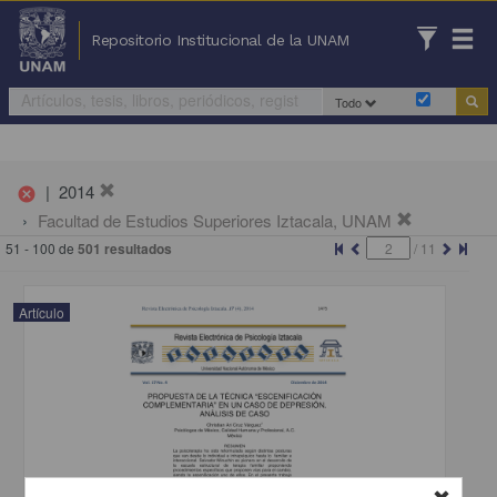
Repositorio Institucional de la UNAM
Todo
|
2014
cancel
Facultad de Estudios Superiores Iztacala, UNAM
51 - 100 de
501 resultados
/
11
Artículo