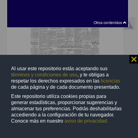
Otros contenidos
⨯
Al usar este repositorio estás aceptando sus
términos y condiciones de uso
, y te obligas a
El Informador
respetar los derechos expresados en las
licencias
1935-12-17
de cada página y de cada documento presentado.
Multidisciplina
Este repositorio utiliza cookies propias para
share
generar estadísticas, proporcionar sugerencias y
almacenar tus preferencias. Podrás deshabilitarlas
accediendo a la configuración de tu navegador.
Conoce más en nuestro
aviso de privacidad.
Publicación periódica