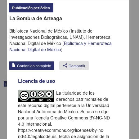
Publicación periódica
La Sombra de Arteaga
Biblioteca Nacional de México (Instituto de
Investigaciones Bibliográficas, UNAM),
Hemeroteca
El Informador
Nacional Digital de México
(
Biblioteca y Hemeroteca
1935-12-18
Nacional Digital de México
Multidisciplina
)
share
Contenido completo
share
Compartir
Licencia de uso
Publicación
La titularidad de los
derechos patrimoniales de
este recurso digital pertenece a la Universidad
Nacional Autónoma de México. Su uso se rige
por una licencia Creative Commons BY-NC-ND
4.0 Internacional,
https://creativecommons.org/licenses/by-nc-
nd/4.0/legalcode.es, fecha de asignación de la