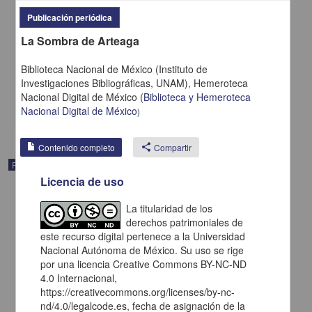
Publicación periódica
La Sombra de Arteaga
El Municipio libre
Biblioteca Nacional de México (Instituto de
1890-12-31
Investigaciones Bibliográficas, UNAM),
Hemeroteca
Multidisciplina
Nacional Digital de México
(
Biblioteca y Hemeroteca
share
Nacional Digital de México
)
Contenido completo
share
Compartir
Publicación periódica
Licencia de uso
La titularidad de los
derechos patrimoniales de
este recurso digital pertenece a la Universidad
Nacional Autónoma de México. Su uso se rige
por una licencia Creative Commons BY-NC-ND
4.0 Internacional,
https://creativecommons.org/licenses/by-nc-
nd/4.0/legalcode.es, fecha de asignación de la