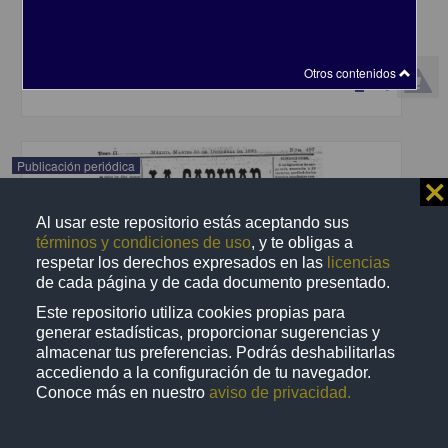
El Municipio libre
1890-12-30
Multidisciplina
Otros contenidos
share
Publicación periódica
⨯
Al usar este repositorio estás aceptando sus
términos y condiciones de uso
, y te obligas a
respetar los derechos expresados en las
licencias
de cada página y de cada documento presentado.
Este repositorio utiliza cookies propias para
generar estadísticas, proporcionar sugerencias y
almacenar tus preferencias. Podrás deshabilitarlas
accediendo a la configuración de tu navegador.
Conoce más en nuestro
aviso de privacidad.