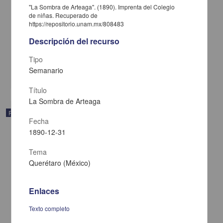
"La Sombra de Arteaga". (1890). Imprenta del Colegio
de niñas. Recuperado de
https://repositorio.unam.mx/808483
La Escuela moderna
Descripción del recurso
1890-12-31
Multidisciplina
Tipo
Semanario
share
Título
La Sombra de Arteaga
Publicación periódica
Fecha
1890-12-31
Tema
Querétaro (México)
Enlaces
Texto completo