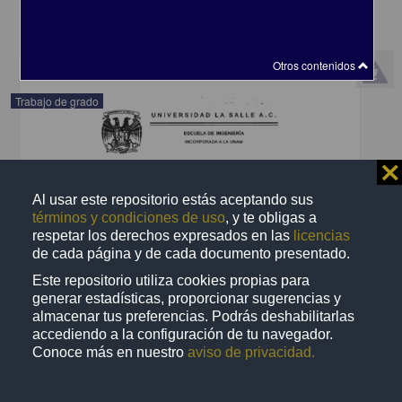
Ciencias Sociales y Económicas
share
Otros contenidos
Trabajo de grado
⨯
Al usar este repositorio estás aceptando sus
términos y condiciones de uso
, y te obligas a
respetar los derechos expresados en las
licencias
de cada página y de cada documento presentado.
Este repositorio utiliza cookies propias para
generar estadísticas, proporcionar sugerencias y
almacenar tus preferencias. Podrás deshabilitarlas
accediendo a la configuración de tu navegador.
Conoce más en nuestro
aviso de privacidad.
Optimización de la organización logística regional de una empresa
distribuidora mayorista de productos farmaceúticos
Buenfil Piña, Mauro Alejandro