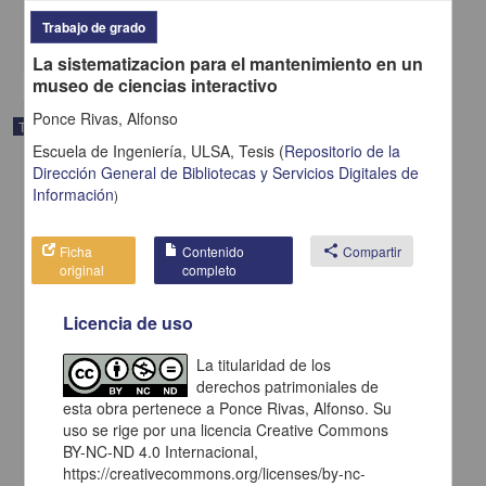
Ingenierías
Trabajo de grado
share
La sistematizacion para el mantenimiento en un
museo de ciencias interactivo
Ponce Rivas, Alfonso
Trabajo de grado
Escuela de Ingeniería, ULSA,
Tesis
(
Repositorio de la
Dirección General de Bibliotecas y Servicios Digitales de
Información
)
Ficha
Contenido
share
Compartir
original
completo
Licencia de uso
La titularidad de los
derechos patrimoniales de
esta obra pertenece a Ponce Rivas, Alfonso. Su
uso se rige por una licencia Creative Commons
Centro de capacitación, investigación y producción avícola
BY-NC-ND 4.0 Internacional,
Mendoza Abascal, Santiago Alberto
https://creativecommons.org/licenses/by-nc-