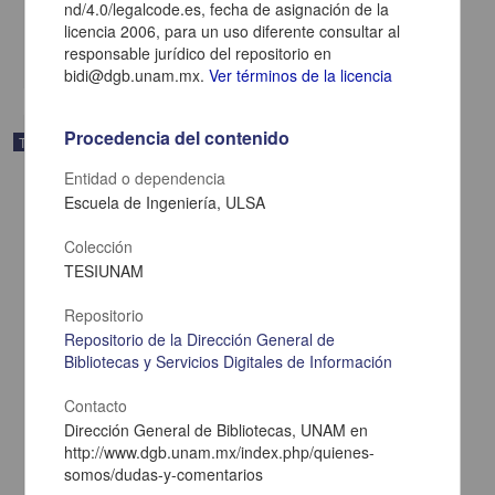
2011
nd/4.0/legalcode.es, fecha de asignación de la
Físico Matemáticas y Ciencias de la Tierra
licencia 2006, para un uso diferente consultar al
responsable jurídico del repositorio en
share
bidi@dgb.unam.mx.
Ver términos de la licencia
Procedencia del contenido
Trabajo de grado
Entidad o dependencia
Escuela de Ingeniería, ULSA
Colección
TESIUNAM
Repositorio
Repositorio de la Dirección General de
Bibliotecas y Servicios Digitales de Información
Contacto
Dirección General de Bibliotecas, UNAM en
http://www.dgb.unam.mx/index.php/quienes-
Propuesta de mejora para eficientar el proceso de freído profundo
somos/dudas-y-comentarios
en la industria de alimentos