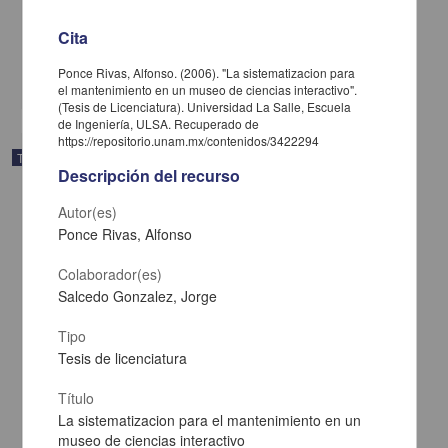
Muciño Solís, Laura Estela
2011
Cita
Biología y Química
Ponce Rivas, Alfonso. (2006). "La sistematizacion para
share
el mantenimiento en un museo de ciencias interactivo".
(Tesis de Licenciatura). Universidad La Salle, Escuela
de Ingeniería, ULSA. Recuperado de
https://repositorio.unam.mx/contenidos/3422294
Trabajo de grado
Descripción del recurso
Autor(es)
Ponce Rivas, Alfonso
Colaborador(es)
Salcedo Gonzalez, Jorge
Tipo
Tesis de licenciatura
Título
La sistematizacion para el mantenimiento en un
museo de ciencias interactivo