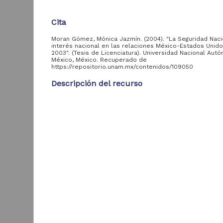
Cita
Entidad
aportante
Moran Gómez, Mónica Jazmín. (2004). "La Seguridad Naci
de la UNAM
interés nacional en las relaciones México-Estados Unid
2003". (Tesis de Licenciatura). Universidad Nacional Aut
México, México. Recuperado de
Coordinación General
136
https://repositorio.unam.mx/contenidos/109050
de Estudios de
Posgrado, UNAM
Descripción del recurso
Autor(es)
Moran Gómez, Mónica Jazmín
Área de
Colaborador(es)
conocimiento
Martinez Lerma, Arturo Javier, asesor
E
d
Ciencias Sociales y
c
42
Tipo
Económicas
Tesis de licenciatura
O
Medicina y Ciencias
35
2
de la Salud
Título
M
La Seguridad Nacional y el interés nacional en las
Biología y Química
S
21
relaciones México-Estados Unidos 1999-2003
Físico Matemáticas y
15
Fecha
Ciencias de la Tierra