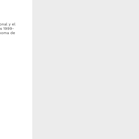
onal y el
os 1999-
ónoma de
mbarazo en adolescentes
Comisión nacional de ética y
e 15 a 19 años de edad, sus
moral de los servidores
ausas y repercusiones...
públicos
choa Castillo, Mercedes
León López, Miguel Ángel
005
2005
edicina y Ciencias de la
Ciencias Sociales y
alud
Económicas