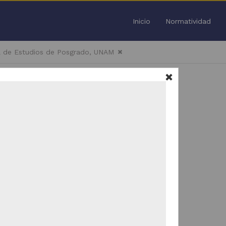
Inicio
Normatividad
l de Estudios de Posgrado, UNAM
Todo
/
3
Trabajo de grado