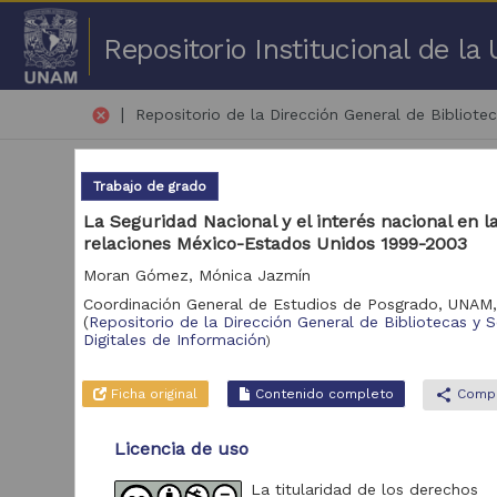
Repositorio Institucional de l
|
cancel
Repositorio de la Dirección General de Bibliotec
Trabajo de grado
La Seguridad Nacional y el interés nacional en l
relaciones México-Estados Unidos 1999-2003
Moran Gómez, Mónica Jazmín
51 
Coordinación General de Estudios de Posgrado, UNAM
(
Repositorio de la Dirección General de Bibliotecas y S
Repositorio
Digitales de Información
)
Tra
Repositorio de la
136
Ficha original
Contenido completo
share
Compa
Dirección General de
Bibliotecas y Servicios
Digitales de
Licencia de uso
Información
La titularidad de los derechos