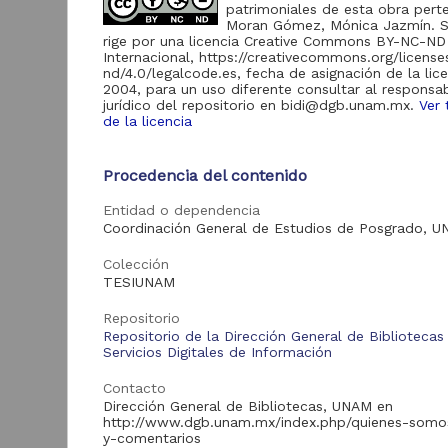
patrimoniales de esta obra pert
Moran Gómez, Mónica Jazmín. S
rige por una licencia Creative Commons BY-NC-ND
Acervo
Internacional, https://creativecommons.org/licens
nd/4.0/legalcode.es, fecha de asignación de la lic
Tesis
136
2004, para un uso diferente consultar al responsa
jurídico del repositorio en bidi@dgb.unam.mx.
Ver 
de la licencia
R
Tipo de
Procedencia del contenido
t
recurso
t
Entidad o dependencia
Trabajo de grado
136
Á
Coordinación General de Estudios de Posgrado, 
E
2
Colección
M
TESIUNAM
S
Tipo de
Repositorio
contenido
Repositorio de la Dirección General de Bibliotecas
Servicios Digitales de Información
Tesis de licenciatura
131
Contacto
Tesis de doctorado
4
Dirección General de Bibliotecas, UNAM en
Tesis de maestría
1
http://www.dgb.unam.mx/index.php/quienes-somo
Tra
y-comentarios