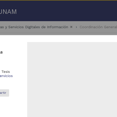
a UNAM
as y Servicios Digitales de Información
Coordinación Genera
as
- 100 de
136 resultados
,
Tesis
ervicios
bajo de grado
Trabajo de grado
rtir