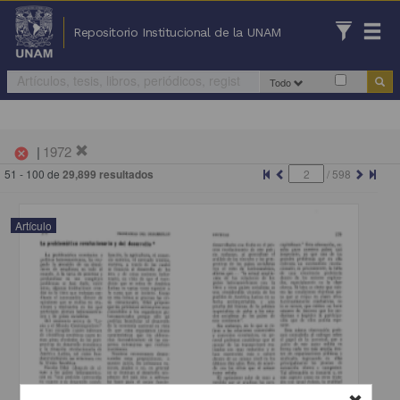
Repositorio Institucional de la UNAM
Todo
|
1972
cancel
51 - 100 de
29,899 resultados
/
598
Artículo