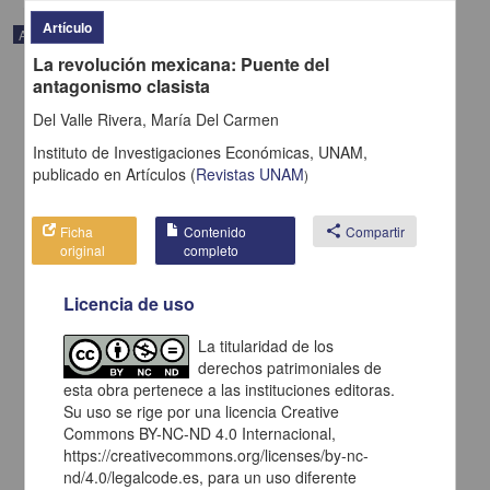
Artículo
Artículo
La revolución mexicana: Puente del
antagonismo clasista
Del Valle Rivera, María Del Carmen
Instituto de Investigaciones Económicas, UNAM,
publicado en
Artículos
(
Revistas UNAM
)
Ficha
Contenido
share
Compartir
original
completo
Licencia de uso
La titularidad de los
La penetración imperialista en México
derechos patrimoniales de
Ramírez Rancaño, Mario; Galicia, Sergio Ramón - Instituto de
esta obra pertenece a las instituciones editoras.
Investigaciones Económicas, UNAM
Su uso se rige por una licencia Creative
2015-04-13
Commons BY-NC-ND 4.0 Internacional,
Ciencias Sociales y Económicas
https://creativecommons.org/licenses/by-nc-
share
nd/4.0/legalcode.es, para un uso diferente