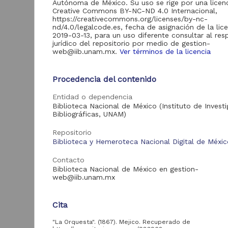
Autónoma de México. Su uso se rige por una licen
Creative Commons BY-NC-ND 4.0 Internacional,
https://creativecommons.org/licenses/by-nc-
nd/4.0/legalcode.es, fecha de asignación de la lic
2019-03-13, para un uso diferente consultar al re
Acervo
jurídico del repositorio por medio de gestion-
web@iib.unam.mx.
Ver términos de la licencia
Hemeroteca Nacional
1,272
Digital de México
Procedencia del contenido
E
Biblioteca Nacional
26
Digital de México
Entidad o dependencia
Colecciones
Biblioteca Nacional de México (Instituto de Invest
1
Universitarias
Bibliográficas, UNAM)
6
M
Digitales
Repositorio
Biblioteca y Hemeroteca Nacional Digital de Méxi
Contacto
Tipo de
Biblioteca Nacional de México en gestion-
recurso
web@iib.unam.mx
Publicación periódica
1,218
Cita
Publicación
79
Pub
Registro de
"La Orquesta". (1867). Mejico. Recuperado de