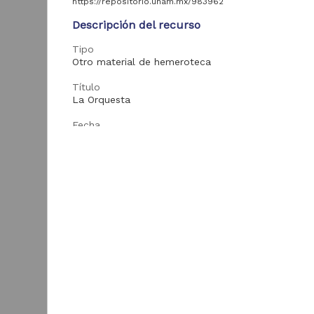
colección
https://repositorio.unam.mx/983962
6
universitaria
Descripción del recurso
Material gráfico
1
Tipo
Otro material de hemeroteca
Tipo de
Título
contenido
La Orquesta
Fecha
Periódico
1,203
1867-12-28
Otro material de
54
hemeroteca
Tema
Publicaciones periódicas mexicanas; Vida social y
Boletín
14
costumbres
L
Libro
14
Monografía
9
Enlaces
1
Registro de
6
M
Texto completo
colección biológica
Anuario
1
ver más