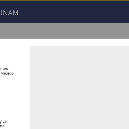
a UNAM
iones
 México
 50 de
1,304 resultados
licación periódica
Publicación periódica
ital
nal