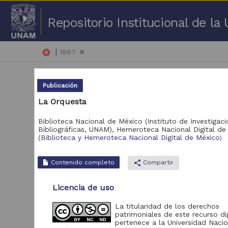
Repositorio Institucional de l
|
cancel
1867
Publicación
La Orquesta
Biblioteca Nacional de México (Instituto de Investigac
Bibliográficas, UNAM),
Hemeroteca Nacional Digital de
1 -
(
Biblioteca y Hemeroteca Nacional Digital de México
)
Repositorio
Pub
Contenido completo
share
Compartir
Biblioteca y
Hemeroteca Nacional
1,298
Licencia de uso
Digital de México
Portal de Datos
La titularidad de los derechos
Abiertos UNAM,
patrimoniales de este recurso dig
6
Colecciones
pertenece a la Universidad Nacio
Universitarias