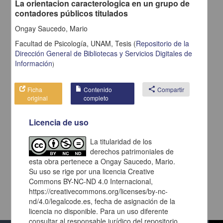
La orientacion caracterologica en un grupo de
contadores públicos titulados
Ongay Saucedo, Mario
Facultad de Psicología, UNAM,
Tesis
(
Repositorio de la
Dirección General de Bibliotecas y Servicios Digitales de
Información
)
Ficha
Contenido
share
Compartir
original
completo
Licencia de uso
La titularidad de los
derechos patrimoniales de
esta obra pertenece a Ongay Saucedo, Mario.
Su uso se rige por una licencia Creative
Commons BY-NC-ND 4.0 Internacional,
https://creativecommons.org/licenses/by-nc-
nd/4.0/legalcode.es, fecha de asignación de la
licencia no disponible. Para un uso diferente
consultar al responsable jurídico del repositorio