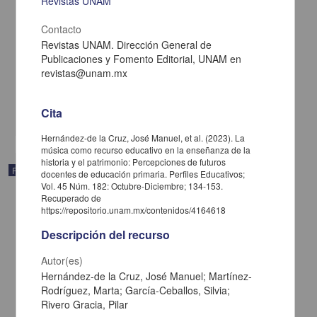
Revistas UNAM
Contacto
La tecnología educativa como recurso didáctico en el nivel de
educación preescolar
Revistas UNAM. Dirección General de
Saldierna Rodríguez, Martha Ivonne
Publicaciones y Fomento Editorial, UNAM en
2010
revistas@unam.mx
Artes y Humanidades
La tecnología
educativa
como recurso didáctico en el nivel de educación preescolar
Cita
share
Hernández-de la Cruz, José Manuel, et al. (2023). La
música como recurso educativo en la enseñanza de la
historia y el patrimonio: Percepciones de futuros
Publicación editorial
docentes de educación primaria. Perfiles Educativos;
Vol. 45 Núm. 182: Octubre-Diciembre; 134-153.
Recuperado de
https://repositorio.unam.mx/contenidos/4164618
Descripción del recurso
Autor(es)
Hernández-de la Cruz, José Manuel; Martínez-
Rodríguez, Marta; García-Ceballos, Silvia;
Rivero Gracia, Pilar