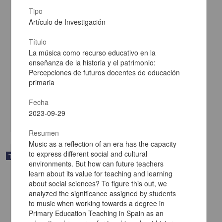
Tipo
Artículo de Investigación
Título
La importancia de los metadatos para el aprovechamiento de los
recursos educativos en la educación a distancia
La música como recurso educativo en la
León Martínez, Jorge; Tapia Rangel, Edith - Instituto de
enseñanza de la historia y el patrimonio:
Investigaciones Bibliotecológicas y de la Información, UNAM
Percepciones de futuros docentes de educación
2018
primaria
Artes y Humanidades
La importancia de los metadatos para el aprovechamiento de los
recursos
educativos en
Fecha
la educación
2023-09-29
share
Resumen
Music as a reflection of an era has the capacity
to express different social and cultural
Trabajo de grado
environments. But how can future teachers
learn about its value for teaching and learning
about social sciences? To figure this out, we
analyzed the significance assigned by students
to music when working towards a degree in
Primary Education Teaching in Spain as an