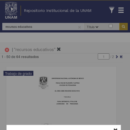
Repositorio Institucional de la UNAM
Título
|
"recursos educativos"
cancel
1 - 50 de
64 resultados
/
2
Trabajo de grado