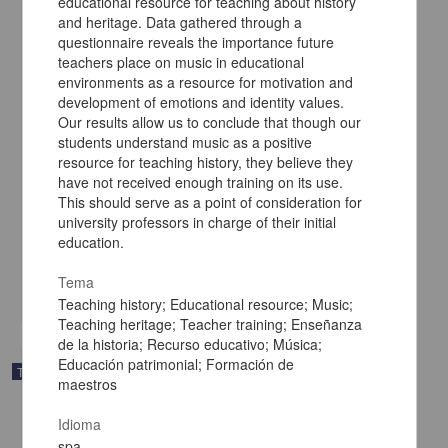
educational resource for teaching about history
and heritage. Data gathered through a
questionnaire reveals the importance future
teachers place on music in educational
environments as a resource for motivation and
development of emotions and identity values.
Our results allow us to conclude that though our
students understand music as a positive
Registro y control de recursos financieros en una dependencia
resource for teaching history, they believe they
publica del sector educativo
have not received enough training on its use.
Chavarria López, Leticia Refugio
This should serve as a point of consideration for
1997
university professors in charge of their initial
Ciencias Sociales y Económicas
education.
Registro y control de
recursos
financieros en una dependencia publica del sector
educativo
Tema
share
Teaching history; Educational resource; Music;
Teaching heritage; Teacher training; Enseñanza
de la historia; Recurso educativo; Música;
Educación patrimonial; Formación de
Trabajo de grado
maestros
Idioma
spa