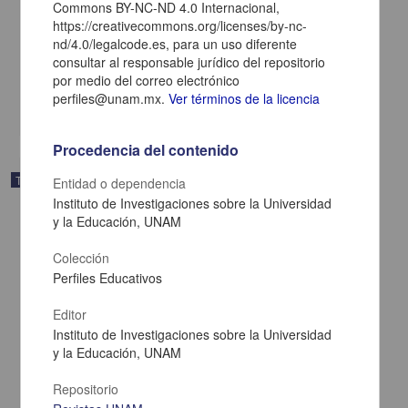
Commons BY-NC-ND 4.0 Internacional,
educador musical
https://creativecommons.org/licenses/by-nc-
Ortiz López, José Martín
nd/4.0/legalcode.es, para un uso diferente
2012
consultar al responsable jurídico del repositorio
Artes y Humanidades
por medio del correo electrónico
La improvisación musical : un
recurso
didáctico en la formación del educador musical
perfiles@unam.mx.
Ver términos de la licencia
share
Procedencia del contenido
Trabajo de grado
Entidad o dependencia
Instituto de Investigaciones sobre la Universidad
y la Educación, UNAM
Colección
Perfiles Educativos
Editor
Instituto de Investigaciones sobre la Universidad
y la Educación, UNAM
Repositorio