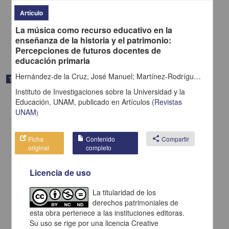
1994
Artículo
Ciencias Sociales y Económicas
Propuesta socio-
educativa
de capacitacion de recursos humanos para el deporte
La música como recurso educativo en la
share
enseñanza de la historia y el patrimonio:
Percepciones de futuros docentes de
educación primaria
Hernández-de la Cruz, José Manuel; Martínez-Rodríguez, Marta; García-Ceballos, Silvia; Rivero Gracia, Pilar
Trabajo de grado
Instituto de Investigaciones sobre la Universidad y la
Educación, UNAM,
publicado en
Artículos
(
Revistas
UNAM
)
Ficha
Contenido
share
Compartir
original
completo
Licencia de uso
La titularidad de los
derechos patrimoniales de
esta obra pertenece a las instituciones editoras.
Su uso se rige por una licencia Creative
La improvisación musical : un recurso didáctico en la formación del