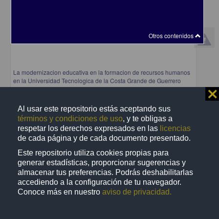
Otros contenidos
La modernizacion educativa en la formacion de recursos humanos
en la Universidad Tecnologica de la Costa Grande de Guerrero
⨯
Velasco Mateos, Virginia
2001
Ciencias Sociales y Económicas
Al usar este repositorio estás aceptando sus
La modernizacion
educativa
en la formacion de recursos humanos en la Universidad
términos y condiciones de uso
, y te obligas a
Tecnologica
respetar los derechos expresados en las
licencias
share
de cada página y de cada documento presentado.
Este repositorio utiliza cookies propias para
generar estadísticas, proporcionar sugerencias y
almacenar tus preferencias. Podrás deshabilitarlas
Trabajo de grado
accediendo a la configuración de tu navegador.
Conoce más en nuestro
aviso de privacidad.