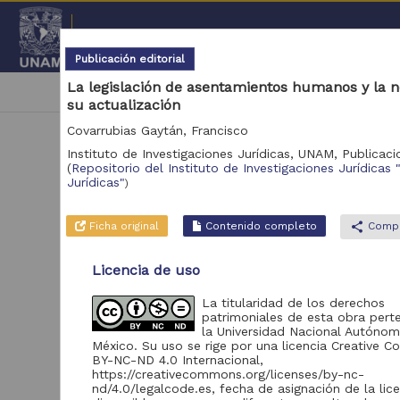
Repositorio Institucional de l
Publicación editorial
La legislación de asentamientos humanos y la 
|
cancel
2011
Capítulo de libro
Publicaciones 
su actualización
Covarrubias Gaytán, Francisco
Instituto de Investigaciones Jurídicas, UNAM,
Publicaci
(
Repositorio del Instituto de Investigaciones Jurídicas 
Jurídicas"
)
Ficha original
Contenido completo
share
Compa
N
Licencia de uso
Se 
La titularidad de los derechos
patrimoniales de esta obra pert
la Universidad Nacional Autóno
México. Su uso se rige por una licencia Creative
BY-NC-ND 4.0 Internacional,
https://creativecommons.org/licenses/by-nc-
nd/4.0/legalcode.es, fecha de asignación de la lic