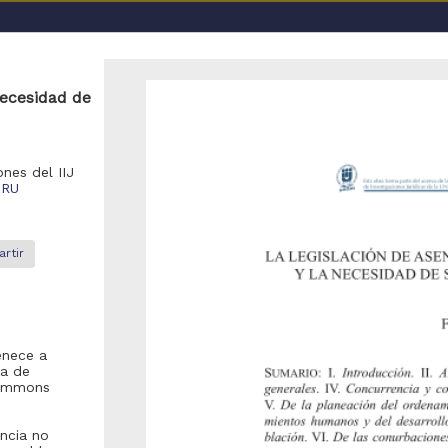
a UNAM
necesidad de
del IIJ
ones del IIJ
"RU
rtir
o se encontraron registros
recomienda realizar una de las siguientes acciones:
enece a
Eliminar los filtros de opciones avanzadas y realizar la búsqueda
ma de
 Commons
Debido a que el enlace posiblemente haya caducado, realizar nue
la pagina de inicio
).
encia no