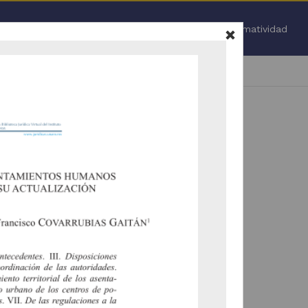
Inicio
Normatividad
Todo
.
 nuevamente (
ir a la pagina de inicio
).
vamente la selección de facetas (
ir a