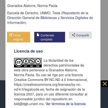
Granados Alatorre, Norma Paola
Escuela de Derecho, UNMO,
Tesis
(
Repositorio de la
Dirección General de Bibliotecas y Servicios Digitales de
Información
)
Ficha
Contenido
share
Compartir
original
completo
Licencia de uso
La titularidad de los
derechos patrimoniales de
esta obra pertenece a Granados Alatorre,
Norma Paola. Su uso se rige por una licencia
Creative Commons BY-NC-ND 4.0 Internacional,
⨯
https://creativecommons.org/licenses/by-nc-
nd/4.0/legalcode.es, fecha de asignación de la
Al usar este repositorio estás aceptando sus
licencia 2007, para un uso diferente consultar al
términos y condiciones de uso
, y te obligas a
responsable jurídico del repositorio en
respetar los derechos expresados en las
licencias
Repositorio Institucional de la
bidi@dgb.unam.mx.
Ver términos de la licencia
de cada página y de cada documento presentado.
Universidad Nacional Autónoma de México