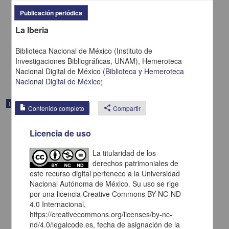
Publicación periódica
El Constitucional
La Iberia
1867-12-29
Multidisciplina
Biblioteca Nacional de México (Instituto de
Investigaciones Bibliográficas, UNAM),
Hemeroteca
share
Nacional Digital de México
(
Biblioteca y Hemeroteca
Nacional Digital de México
)
Publicación periódica
Contenido completo
share
Compartir
Licencia de uso
La titularidad de los
derechos patrimoniales de
este recurso digital pertenece a la Universidad
Nacional Autónoma de México. Su uso se rige
por una licencia Creative Commons BY-NC-ND
4.0 Internacional,
https://creativecommons.org/licenses/by-nc-
nd/4.0/legalcode.es, fecha de asignación de la