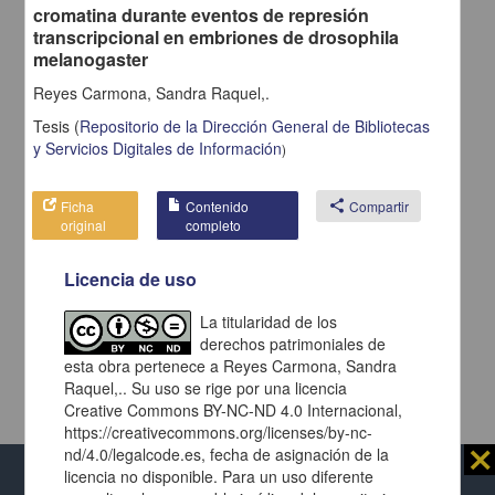
cromatina durante eventos de represión
Debido a que el enlace posiblemente haya caducado, realizar
transcripcional en embriones de drosophila
nuevamente la selección de facetas (
ir a la pagina de inicio
).
melanogaster
Reyes Carmona, Sandra Raquel,.
Tesis
(
Repositorio de la Dirección General de Bibliotecas
y Servicios Digitales de Información
)
Ficha
Contenido
share
Compartir
original
completo
Licencia de uso
La titularidad de los
derechos patrimoniales de
esta obra pertenece a Reyes Carmona, Sandra
Raquel,.. Su uso se rige por una licencia
Creative Commons BY-NC-ND 4.0 Internacional,
https://creativecommons.org/licenses/by-nc-
⨯
nd/4.0/legalcode.es, fecha de asignación de la
licencia no disponible. Para un uso diferente
Al usar este repositorio estás aceptando sus