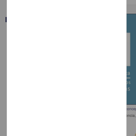
Video
Implicaciones de la evaluación de exposiciones desde cuatro marcos conce
Pérez Castellanos, Leticia - Dirección General de Divulgación de la Cienci
2018-03-15
Físico Matemáticas y Ciencias de la Tierra