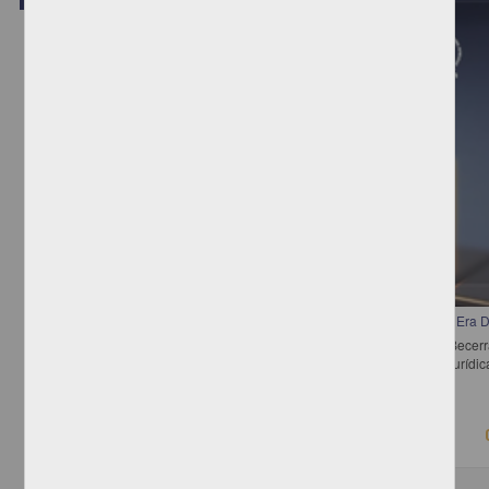
Video
Temas Actuales de Propiedad Industrial, y los Derechos de Autor en la Era Di
Bergel, Salvador Darío; Oro Boff, Salete; Pérez Miranda, Rafael; Becer
Manuel; Alba Betancourt, Ana Georgina - Instituto de Investigaciones Juríd
2018-06-13
Ciencias Sociales y Económicas