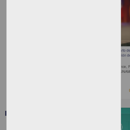
Mesa 3. Las Entidades, sus Congresos y la CONAGO: análisis del reparto d
por partido político y los gobernadores que, como resultado de la elección de
tienen gobiernos divididos en su estado
Casar Pérez, María Amparo; Medina Torres, Luis Eduardo; Mirón Lince, 
Serna de la Garza, José María - Instituto de Investigaciones Jurídicas, UNA
2018-08-22
Ciencias Sociales y Económicas
Video