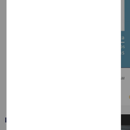
La medicina tras las vitrinas
Herreman, Yani - Dirección General de Divulgación de la Ciencia, UNAM
2018-03-15
Físico Matemáticas y Ciencias de la Tierra
Video