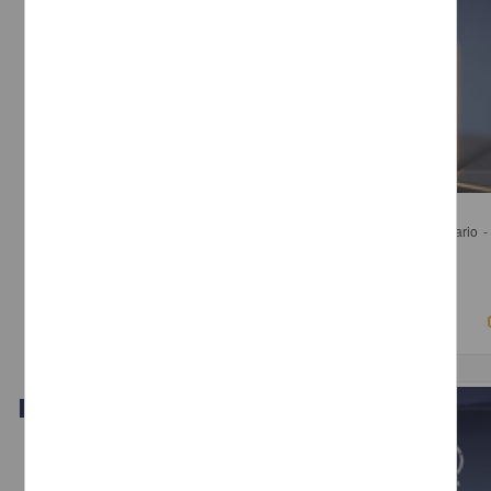
Panel 1. Regulación en Publicidad Oficial en Perspectiva Comparada
Calleja, Aleida; Trejo Delarbre, Raúl; de la Garza Marroquín, José Mario - 
Investigaciones Jurídicas, UNAM
2018-03-16
Ciencias Sociales y Económicas
Video