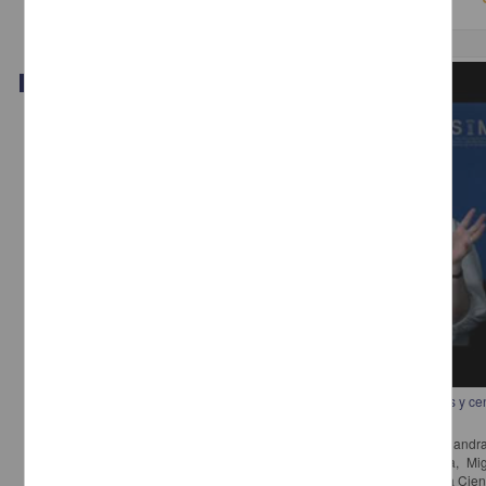
Video
Los procesos de mediación guía-visitante en el contexto de los museos y ce
ciencia
Aguilera Jiménez, Patricia; Mesa Arcos, Luis; Alvarado Zinc, Alejandr
Yesenia; Torres, Agustín; Hernández, Ramón; Monroy de la Rosa, Mig
Martínez López, Alma Patricia - Dirección General de Divulgación de la Ci