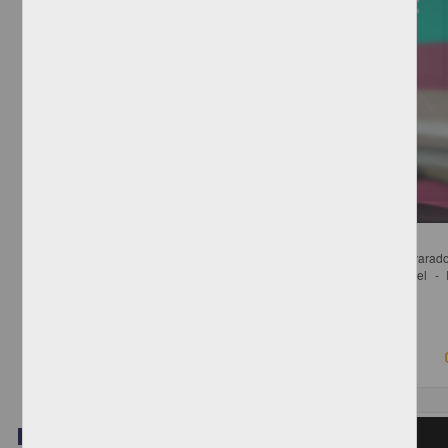
Derechos de Autor, Industria Editorial y Nuevos Modelos de Negocios
de la Concha Pichardo, Quetzalli; Pérez Miranda, Rafael; Arteaga Alvarado
Carmen; Alba Betancourt, Ana Georgina; Becerra Ramírez, Manuel - In
Investigaciones Jurídicas, UNAM
2018-08-22
Ciencias Sociales y Económicas
Video