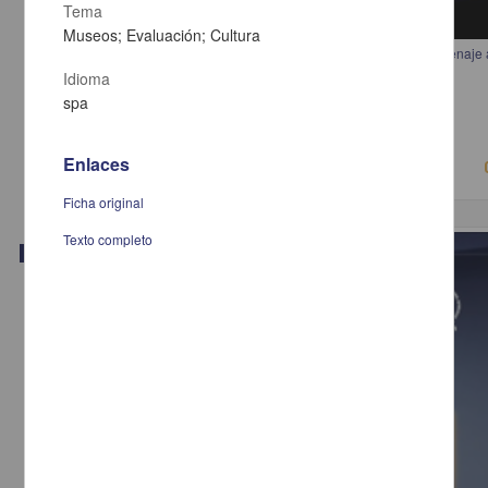
Tema
Museos; Evaluación; Cultura
Democracia: una gramática contra las apariencias. Seminario de homenaje 
Michelangelo Bovero
Idioma
Anónimo - Instituto de Investigaciones Jurídicas, UNAM
spa
2018-05-16
Ciencias Sociales y Económicas
Enlaces
Ficha original
Texto completo
Video