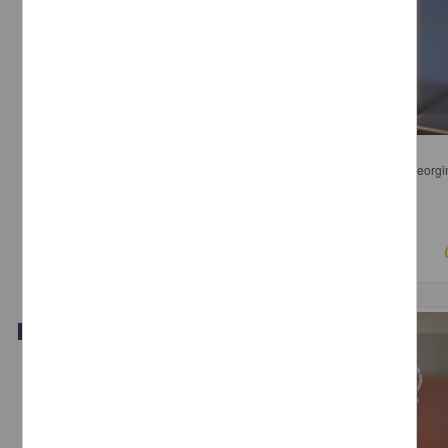
Edición Genética y Propiedad Intelectual
Núñez Acosta, Elisa; Pérez Miranda, Rafael; Alba Betancourt, Ana Georgi
Ramírez, Manuel - Instituto de Investigaciones Jurídicas, UNAM
2018-04-11
Ciencias Sociales y Económicas
Video