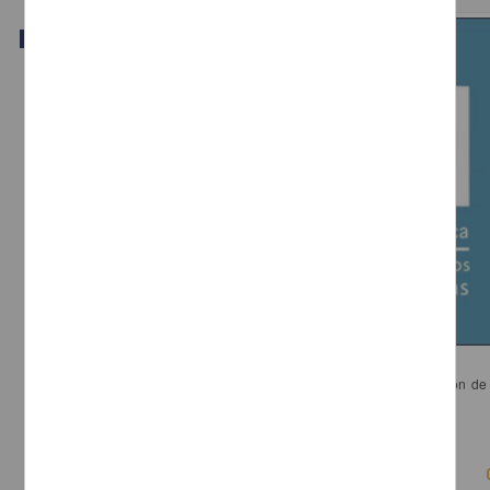
Video
Retos y tendencias en la evaluación museística
Sánchez Mora, María del Carmen - Dirección General de Divulgación de 
UNAM
2018-03-15
Físico Matemáticas y Ciencias de la Tierra