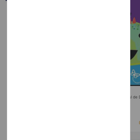
La evaluación correctiva de Papalote. Museo del niño
de la Rosa Loza, Carolina; Fiesco Trejo, Maldeka - Dirección General de 
de la Ciencia, UNAM
2018-03-15
Físico Matemáticas y Ciencias de la Tierra