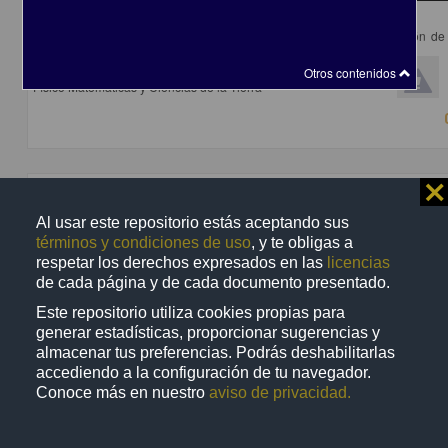
Los mensajes de los museos
Sánchez Mora, María del Carmen - Dirección General de Divulgación de 
UNAM
2018-03-15
Otros contenidos
Físico Matemáticas y Ciencias de la Tierra
⨯
Video
Al usar este repositorio estás aceptando sus
términos y condiciones de uso
, y te obligas a
respetar los derechos expresados en las
licencias
de cada página y de cada documento presentado.
Este repositorio utiliza cookies propias para
generar estadísticas, proporcionar sugerencias y
almacenar tus preferencias. Podrás deshabilitarlas
accediendo a la configuración de tu navegador.
Conoce más en nuestro
aviso de privacidad.