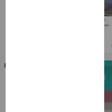
Comentarios a las Recientes Reformas a la Ley de Propiedad Industrial
Michaus, Martín; Alba Betancourt, Ana Georgina; Pérez Miranda, Rafael - I
Investigaciones Jurídicas, UNAM
2018-05-09
Ciencias Sociales y Económicas
Video