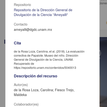
María de Guadalupe; Bovero, Michelangelo - Instituto de Investigaciones
Repositorio
UNAM
Repositorio de la Dirección General de
2018-05-16
Divulgación de la Ciencia "Ameyalli"
Ciencias Sociales y Económicas
Contacto
ameyalli@dgdc.unam.mx
Video
Cita
de la Rosa Loza, Carolina, et al. (2018). La evaluación
correctiva de Papalote. Museo del niño. Dirección
General de Divulgación de la Ciencia, UNAM.
Recuperado de
https://repositorio.unam.mx/contenidos/5040013
Descripción del recurso
Autor(es)
de la Rosa Loza, Carolina; Fiesco Trejo,
Maldeka
Colaborador(es)