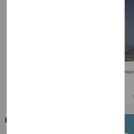
Panel 2. Rendición de Cuentas, Derechos y Publicidad Oficial
Camarena Rodríguez, Salvador; Navarro Bello, Adela; Rafael de la Madri
Salazar Ugarte, Pedro - Instituto de Investigaciones Jurídicas, UNAM
2018-03-16
Ciencias Sociales y Económicas
Video