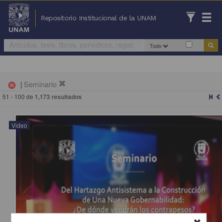
Repositorio Institucional de la UNAM
Todo
|
Seminario
cancel
51 - 100 de
1,173 resultados
Video