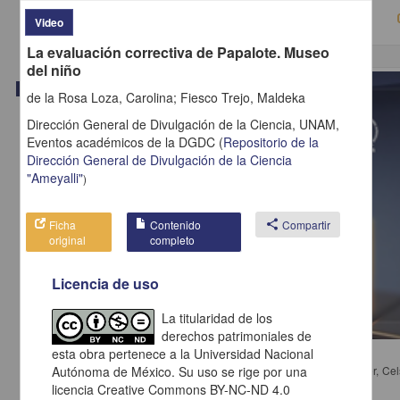
Video
La evaluación correctiva de Papalote. Museo
del niño
Video
de la Rosa Loza, Carolina; Fiesco Trejo, Maldeka
Dirección General de Divulgación de la Ciencia, UNAM,
Eventos académicos de la DGDC
(
Repositorio de la
Dirección General de Divulgación de la Ciencia
"Ameyalli"
)
Ficha
Contenido
share
Compartir
original
completo
Licencia de uso
La titularidad de los
derechos patrimoniales de
Mesa 4. Democracia en la era de la globalización y del capitalismo
esta obra pertenece a la Universidad Nacional
Yturbe Calvo, Corina; Bodei, Remo; Cordera Campos, Rolando; Lafer, Cel
Autónoma de México. Su uso se rige por una
Michelangelo - Instituto de Investigaciones Jurídicas, UNAM
licencia Creative Commons BY-NC-ND 4.0