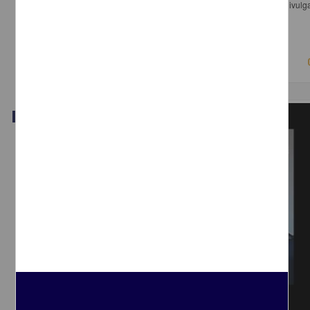
Rico Mansart, Luisa F.; Guerra, Gabriela - Dirección General de Divulg
Ciencia, UNAM
2018-03-15
Físico Matemáticas y Ciencias de la Tierra
Video