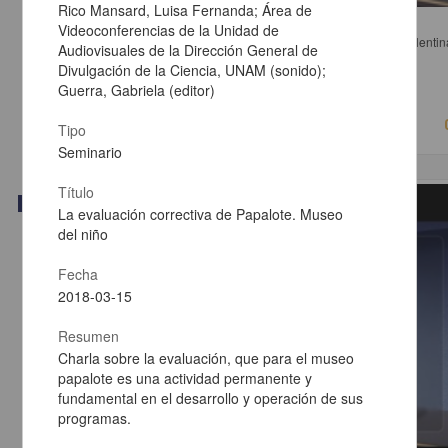
Rico Mansard, Luisa Fernanda; Área de
Mesa 1. La modernidad como edad de los derechos
Videoconferencias de la Unidad de
Salazar Carrión, Luis; Vázquez Cardoso, Rodolfo; Pazé, Valentin
Audiovisuales de la Dirección General de
Michelangelo - Instituto de Investigaciones Jurídicas, UNAM
Divulgación de la Ciencia, UNAM (sonido);
2018-05-16
Guerra, Gabriela (editor)
Ciencias Sociales y Económicas
Tipo
Seminario
Título
Video
La evaluación correctiva de Papalote. Museo
del niño
Fecha
2018-03-15
Resumen
Charla sobre la evaluación, que para el museo
papalote es una actividad permanente y
fundamental en el desarrollo y operación de sus
programas.