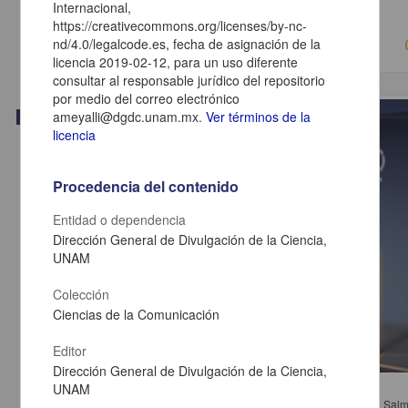
2018-05-17
Internacional,
Ciencias Sociales y Económicas
https://creativecommons.org/licenses/by-nc-
nd/4.0/legalcode.es, fecha de asignación de la
licencia 2019-02-12, para un uso diferente
consultar al responsable jurídico del repositorio
por medio del correo electrónico
ameyalli@dgdc.unam.mx.
Ver términos de la
Video
licencia
Procedencia del contenido
Entidad o dependencia
Dirección General de Divulgación de la Ciencia,
UNAM
Colección
Ciencias de la Comunicación
Editor
Dirección General de Divulgación de la Ciencia,
Mesa 2. Regresiones del estado constitucional
UNAM
Pallante, Francesco; Rivera Castro, Faviola; Salazar Ugarte, Pedro; Salmo