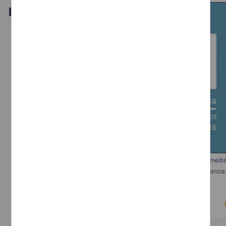
Video
Interacción mediador-visitante. Ejemplos de actividades y prácticas de medi
Sartori de Toledo, Mariana - Dirección General de Divulgación de la Cienc
2018-03-15
Físico Matemáticas y Ciencias de la Tierra