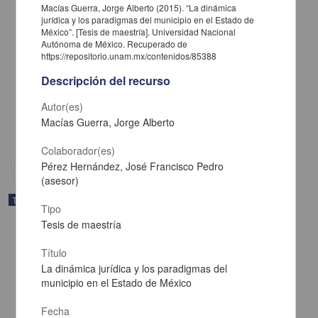
Macías Guerra, Jorge Alberto (2015). “La dinámica
jurídica y los paradigmas del municipio en el Estado de
México”. [Tesis de maestría]. Universidad Nacional
Autónoma de México. Recuperado de
https://repositorio.unam.mx/contenidos/85388
Sumak Kawsay una propuesta alternativa al capitalismo: visión y
Descripción del recurso
construcción desde el movimiento indígena en Ecuador
Moctezuma Pérez, Nayeli
Autor(es)
2015
Ciencias Sociales y Económicas
Macías Guerra, Jorge Alberto
share
Colaborador(es)
Pérez Hernández, José Francisco Pedro
(asesor)
Trabajo de grado
Tipo
Tesis de maestría
Título
La dinámica jurídica y los paradigmas del
municipio en el Estado de México
Fecha