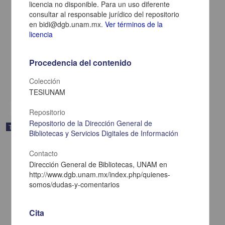
licencia no disponible. Para un uso diferente
consultar al responsable jurídico del repositorio
en bidi@dgb.unam.mx.
Ver términos de la
Estudio sobre las representaciones sociales de la violencia en
licencia
jóvenes de la Barra Puma Rebel, en el Estadio Olímpico
Universitario México 68
Patiño Mora, Calixto Emmanuelle
Procedencia del contenido
2015
Ciencias Sociales y Económicas
Colección
share
TESIUNAM
Repositorio
Repositorio de la Dirección General de
Trabajo de grado
Bibliotecas y Servicios Digitales de Información
Contacto
Dirección General de Bibliotecas, UNAM en
http://www.dgb.unam.mx/index.php/quienes-
somos/dudas-y-comentarios
Cita