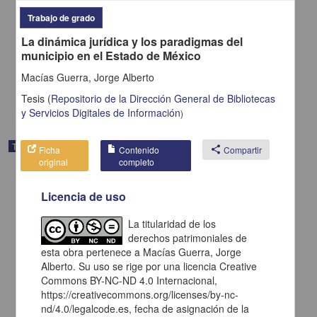
Análisis de la institución policial en México: hacia una propuesta de
Trabajo de grado
transparencia
La dinámica jurídica y los paradigmas del
Trujillo Díaz, Omar
municipio en el Estado de México
2015
Ciencias Sociales y Económicas
Macías Guerra, Jorge Alberto
share
Tesis
(
Repositorio de la Dirección General de Bibliotecas
y Servicios Digitales de Información
)
Trabajo de grado
Ficha
Contenido
share
Compartir
original
completo
Licencia de uso
La titularidad de los
derechos patrimoniales de
esta obra pertenece a Macías Guerra, Jorge
Alberto. Su uso se rige por una licencia Creative
Commons BY-NC-ND 4.0 Internacional,
https://creativecommons.org/licenses/by-nc-
nd/4.0/legalcode.es, fecha de asignación de la