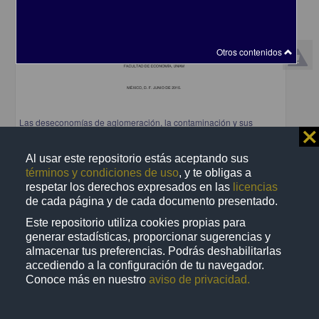
Otros contenidos
Las deseconomías de aglomeración, la contaminación y sus
⨯
efectos en la salud de la Zona Metropolitana del Valle de México
Mejia Reyes, Alberto
Al usar este repositorio estás aceptando sus
2015
términos y condiciones de uso
, y te obligas a
Ciencias Sociales y Económicas
respetar los derechos expresados en las
licencias
share
de cada página y de cada documento presentado.
Este repositorio utiliza cookies propias para
generar estadísticas, proporcionar sugerencias y
almacenar tus preferencias. Podrás deshabilitarlas
Trabajo de grado
accediendo a la configuración de tu navegador.
Conoce más en nuestro
aviso de privacidad.