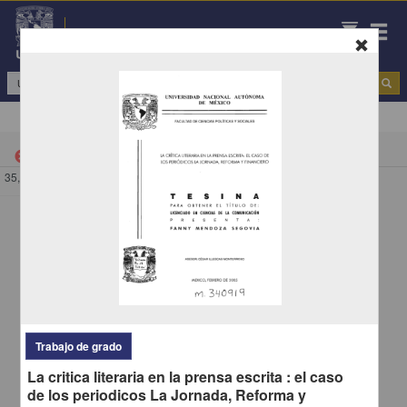
Repositorio Institucional de la UNAM
Todo
|
"Urbanismo: entre la racionalidad y las emociones"
cancel
35,201 - 34,593 de
34,593 resultados
/
692
Trabajo de grado
La critica literaria en la prensa escrita : el caso
de los periodicos La Jornada, Reforma y