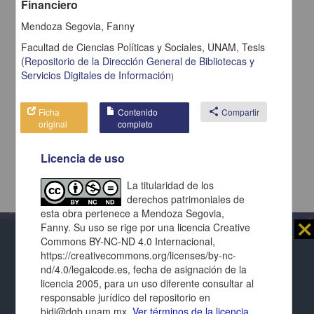
Financiero
Mendoza Segovia, Fanny
Facultad de Ciencias Políticas y Sociales, UNAM,
Tesis
(
Repositorio de la Dirección General de Bibliotecas y
Servicios Digitales de Información
)
Ficha
Contenido
share
Compartir
original
completo
Licencia de uso
La titularidad de los
derechos patrimoniales de
esta obra pertenece a Mendoza Segovia,
⨯
Fanny. Su uso se rige por una licencia Creative
Commons BY-NC-ND 4.0 Internacional,
Al usar este repositorio estás aceptando sus
https://creativecommons.org/licenses/by-nc-
términos y condiciones de uso
, y te obligas a
nd/4.0/legalcode.es, fecha de asignación de la
Repositorio Institucional de la
respetar los derechos expresados en las
licencias
licencia 2005, para un uso diferente consultar al
Universidad Nacional Autónoma de México
de cada página y de cada documento presentado.
responsable jurídico del repositorio en
bidi@dgb.unam.mx.
Ver términos de la licencia
Este repositorio utiliza cookies propias para