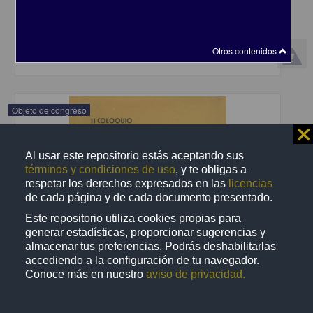
Bibliotecológicas, UNAM
1985
Artes y Humanidades
Otros contenidos
share
Objeto de congreso
⨯
Al usar este repositorio estás aceptando sus
términos y condiciones de uso
, y te obligas a
respetar los derechos expresados en las
licencias
de cada página y de cada documento presentado.
Este repositorio utiliza cookies propias para
generar estadísticas, proporcionar sugerencias y
almacenar tus preferencias. Podrás deshabilitarlas
accediendo a la configuración de tu navegador.
Conoce más en nuestro
aviso de privacidad.