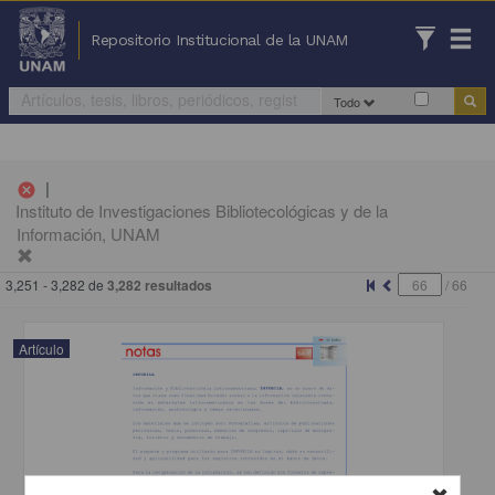
Repositorio Institucional de la UNAM
Todo
|
cancel
Instituto de Investigaciones Bibliotecológicas y de la
Información, UNAM
3,251 - 3,282 de
3,282 resultados
/
66
Artículo