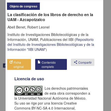
Objeto de congreso
La clasificación de los libros de derecho en la
UAM - Azcapotzalco
Reseña de libros
Salas Estrada Y Otros, Eduardo - Instituto de Investigaciones
Abell Benet, Robert Leonel
Bibliotecológicas y de la Información, UNAM
1986-08-01
Instituto de Investigaciones Bibliotecológicas y de la
Ciencias Sociales y Económicas
Información, UNAM,
Publicaciones del IIBI
(
Repositorio
del Instituto de Investigaciones Bibliotecológicas y de la
share
Información "IIBI UNAM"
)
Ficha
Contenido
share
Compartir
Artículo
original
completo
Licencia de uso
Los derechos patrimoniales
de esta obra corresponden a
la Universidad Nacional Autónoma de México.
Su uso se rige por una licencia Creative
Commons BY-NC-SA 4.0 Internacional,