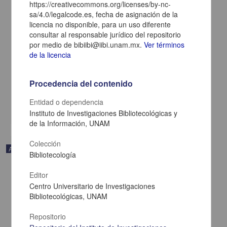
https://creativecommons.org/licenses/by-nc-
sa/4.0/legalcode.es, fecha de asignación de la
licencia no disponible, para un uso diferente
consultar al responsable jurídico del repositorio
por medio de bibiibi@iibi.unam.mx.
Ver términos
de la licencia
Obras de consulta en la biblioteca del CUIB
Barquet Téllez Y Otros, Concepción - Instituto de Investigaciones
Bibliotecológicas y de la Información, UNAM
Procedencia del contenido
1986-08-01
Ciencias Sociales y Económicas
Entidad o dependencia
share
Instituto de Investigaciones Bibliotecológicas y
de la Información, UNAM
Colección
Artículo
Bibliotecología
Editor
Centro Universitario de Investigaciones
Bibliotecológicas, UNAM
Repositorio