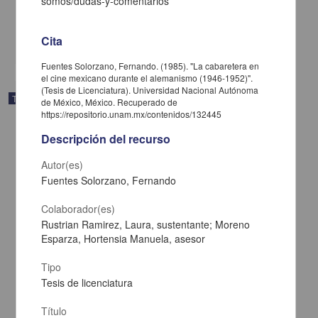
somos/dudas-y-comentarios
Ciencias Sociales y Económicas
"Principio y fin : Arturo Ripstein en el cine mexicano"
Cita
share
Fuentes Solorzano, Fernando. (1985). "La cabaretera en
el cine mexicano durante el alemanismo (1946-1952)".
(Tesis de Licenciatura). Universidad Nacional Autónoma
Trabajo de grado
de México, México. Recuperado de
https://repositorio.unam.mx/contenidos/132445
Descripción del recurso
Autor(es)
Fuentes Solorzano, Fernando
Colaborador(es)
Rustrian Ramirez, Laura, sustentante; Moreno
Esparza, Hortensia Manuela, asesor
Tipo
Tesis de licenciatura
Del plató, su estética y detalles : propuesta audiovisual para una
Título