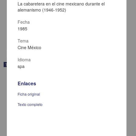
serie dedicada a la dirección artística en el cine mexicano filmado
La cabaretera en el cine mexicano durante el
en el D.F.
alemanismo (1946-1952)
Baeza Manzano, Azucena
2012
Fecha
Artes y Humanidades
1985
Del plató, su estética y detalles : propuesta audiovisual para una serie dedicada a
la dirección artística en el cine mexicano filmado en el D.F.
share
Tema
Cine México
Idioma
Trabajo de grado
spa
Enlaces
Ficha original
Texto completo