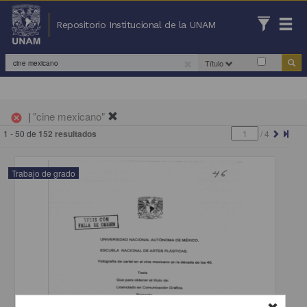
Repositorio Institucional de la UNAM
Título
|
"cine mexicano"
cancel
1 - 50 de
152 resultados
/
4
Trabajo de grado