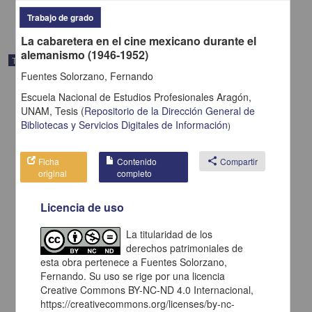
share
Trabajo de grado
La cabaretera en el cine mexicano durante el
alemanismo (1946-1952)
Trabajo de grado
Fuentes Solorzano, Fernando
Escuela Nacional de Estudios Profesionales Aragón,
UNAM,
Tesis
(
Repositorio de la Dirección General de
Bibliotecas y Servicios Digitales de Información
)
Ficha
Contenido
share
Compartir
original
completo
Licencia de uso
La titularidad de los
derechos patrimoniales de
esta obra pertenece a Fuentes Solorzano,
El indigena: una figura que se desvanece en el cine mexicano
Fernando. Su uso se rige por una licencia
Sotelo Herrera, Noe
Creative Commons BY-NC-ND 4.0 Internacional,
2006
https://creativecommons.org/licenses/by-nc-
Ciencias Sociales y Económicas