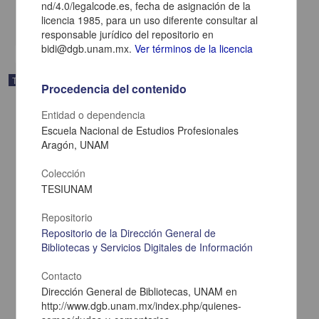
nd/4.0/legalcode.es, fecha de asignación de la
El indigena: una figura que se desvanece en el cine mexicano
licencia 1985, para un uso diferente consultar al
share
responsable jurídico del repositorio en
bidi@dgb.unam.mx.
Ver términos de la licencia
Trabajo de grado
Procedencia del contenido
Entidad o dependencia
Escuela Nacional de Estudios Profesionales
Aragón, UNAM
Colección
TESIUNAM
Repositorio
Repositorio de la Dirección General de
Bibliotecas y Servicios Digitales de Información
Contacto
"Principio y fin : Arturo Ripstein en el cine mexicano"
Dirección General de Bibliotecas, UNAM en
Cárdenas Ochoa,Alejandro
http://www.dgb.unam.mx/index.php/quienes-
2013