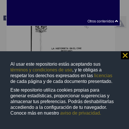
Trabajo de grado
Otros contenidos
⨯
Al usar este repositorio estás aceptando sus
términos y condiciones de uso
, y te obligas a
respetar los derechos expresados en las
licencias
de cada página y de cada documento presentado.
Este repositorio utiliza cookies propias para
generar estadísticas, proporcionar sugerencias y
almacenar tus preferencias. Podrás deshabilitarlas
La historieta en el cine mexicano
accediendo a la configuración de tu navegador.
Ruiz Teran, Omar
Conoce más en nuestro
aviso de privacidad.
2000
Ciencias Sociales y Económicas
La historieta en el cine mexicano