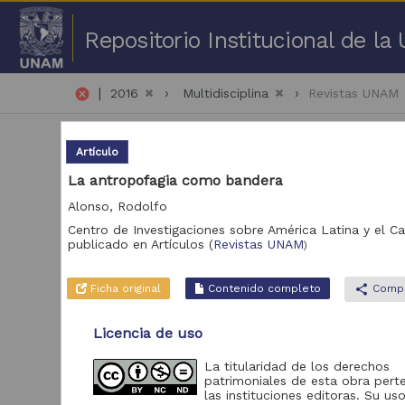
Repositorio Institucional de l
|
cancel
2016
Multidisciplina
Revistas UNAM
Artículo
La antropofagia como bandera
Alonso, Rodolfo
Centro de Investigaciones sobre América Latina y el C
1 -
publicado en
Artículos
(
Revistas UNAM
)
Repositorio
Art
Ficha original
Contenido completo
share
Compa
Revistas UNAM
378
Licencia de uso
La titularidad de los derechos
Acervo
patrimoniales de esta obra pert
las instituciones editoras. Su uso