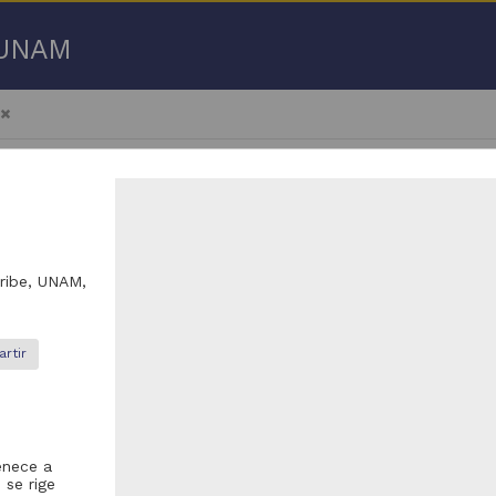
a UNAM
aribe, UNAM,
 50 de
378 resultados
ículo
Artículo
rtir
enece a
 se rige