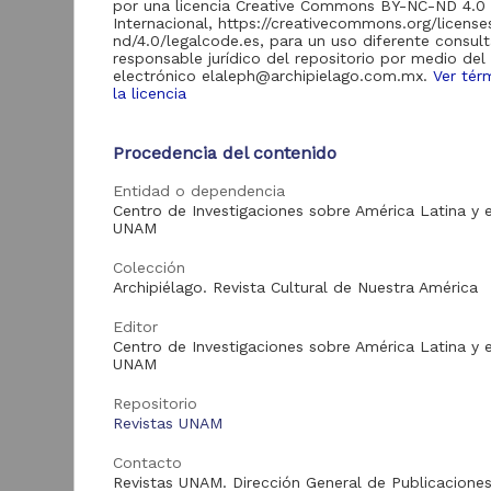
por una licencia Creative Commons BY-NC-ND 4.0
Artículos
378
Internacional, https://creativecommons.org/licens
nd/4.0/legalcode.es, para un uso diferente consult
responsable jurídico del repositorio por medio del
electrónico elaleph@archipielago.com.mx.
Ver tér
la licencia
Tipo de
recurso
Procedencia del contenido
Artículo
378
C
Entidad o dependencia
Centro de Investigaciones sobre América Latina y e
UNAM
A
Tipo de
C
Colección
contenido
s
Archipiélago. Revista Cultural de Nuestra América
C
Artículo de
2
Editor
200
Investigación
M
Centro de Investigaciones sobre América Latina y e
UNAM
Artículo Técnico-
120
Profesional
Repositorio
Artículo de
Revistas UNAM
58
Divulgación
Contacto
Art
Revistas UNAM. Dirección General de Publicaciones