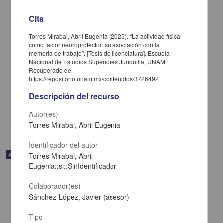
Cita
Torres Mirabal, Abril Eugenia (2025). “La actividad física
como factor neuroprotector: su asociación con la
memoria de trabajo”. [Tesis de licenciatura]. Escuela
Trayectorias académicas de tres generaciones de una licenciatura
Nacional de Estudios Superiores Juriquilla, UNAM.
en Medicina durante la pandemia por COVID-19
Recuperado de
Bautista-Rodríguez, Gabriela; Fortoul, Teresa Imelda - Facultad de
https://repositorio.unam.mx/contenidos/3726492
Medicina, UNAM
2025-01-05
Descripción del recurso
Medicina y Ciencias de la Salud
Autor(es)
share
Torres Mirabal, Abril Eugenia
Identificador del autor
Artículo
Torres Mirabal, Abril
Eugenia::si::SinIdentificador
Colaborador(es)
Sánchez-López, Javier (asesor)
Tipo