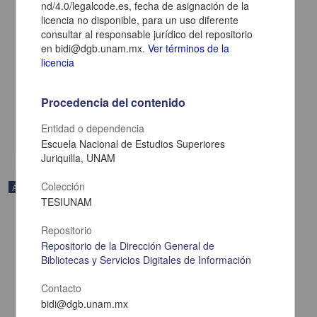
nd/4.0/legalcode.es, fecha de asignación de la
licencia no disponible, para un uso diferente
consultar al responsable jurídico del repositorio
Oportunidades de la inteligencia artificial en los posgrados de
en bidi@dgb.unam.mx.
Ver términos de la
medicina deportiva y áreas afines
licencia
Bustos-Viviescas, Brian Johan; García Yerena, Carlos Enrique;
Villamizar Navarro, Amalia - Facultad de Medicina, UNAM
2025-01-05
Procedencia del contenido
Medicina y Ciencias de la Salud
Entidad o dependencia
share
Escuela Nacional de Estudios Superiores
Juriquilla, UNAM
Colección
Artículo
TESIUNAM
Repositorio
Repositorio de la Dirección General de
Bibliotecas y Servicios Digitales de Información
Contacto
bidi@dgb.unam.mx