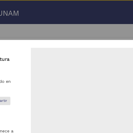
a UNAM
atura
- 100 de
536 resultados
do en
ículo
Artículo
rtir
enece a