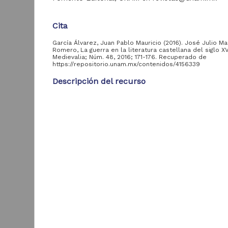
Cita
Tipo de
García Álvarez, Juan Pablo Mauricio (2016). José Julio Ma
recurso
Romero, La guerra en la literatura castellana del siglo XV
Medievalia; Núm. 48, 2016; 171-176. Recuperado de
https://repositorio.unam.mx/contenidos/4156339
Artículo
483
Descripción del recurso
Objeto de
53
aprendizaje
Autor(es)
García Álvarez, Juan Pablo Mauricio
Tipo
Tipo de
Artículo de Investigación
contenido
U
Título
Artículo de
José Julio Martín Romero, La guerra en la literatur
207
Investigación
castellana del siglo XV
L
Artículo de
I
156
Fecha
Divulgación
L
2
2017-06-24
Artículo Técnico-
M
120
Profesional
Resumen
José Julio Martín Romero, La guerra en la literatur
Curso en línea
53