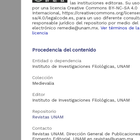
Comunicación "RU-
las instituciones editoras. Su uso
TIC"
por una licencia Creative Commons BY-NC-SA 4.0
Internacional, https://creativecommons.org/licens
Repositorio de la
sa/4.0/legalcode.es, para un uso diferente consult
Coordinación de
responsable jurídico del repositorio por medio del
Universidad Abierta y
53
electrónico remedie@unam.mx.
Ver términos de la
Educación Digital
licencia
"UNAM-RETo"
Repositorio
Universitario de la
Procedencia del contenido
L
7
FES Cuautitlán "RU-
H
FESC"
Entidad o dependencia
Instituto de Investigaciones Filológicas, UNAM
R
Colección
I
Acervo
Medievalia
L
2
Editor
M
Artículos
378
Instituto de Investigaciones Filológicas, UNAM
Revista Digital
98
Universitaria
Repositorio
Revistas UNAM
Recursos educativos
53
Contacto
Revista Universitaria
Digital de Ciencias
Revistas UNAM. Dirección General de Publicaciones
7
Art
Sociales
Fomento Editorial, UNAM en revistas@unam.mx