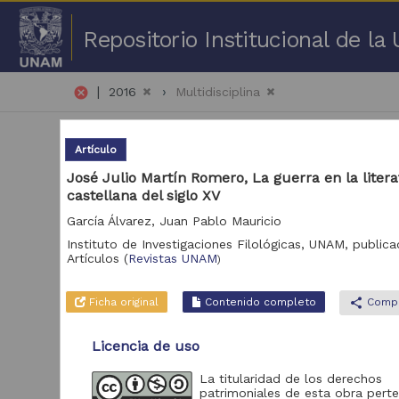
Repositorio Institucional de l
|
cancel
2016
Multidisciplina
Artículo
José Julio Martín Romero, La guerra en la liter
castellana del siglo XV
García Álvarez, Juan Pablo Mauricio
51 
Instituto de Investigaciones Filológicas, UNAM,
publica
Artículos
(
Revistas UNAM
)
Repositorio
Art
Ficha original
Contenido completo
share
Compa
Revistas UNAM
378
Repositorio de la
Licencia de uso
Dirección General de
Cómputo y de
Tecnologías de
98
La titularidad de los derechos
Información y
patrimoniales de esta obra pert