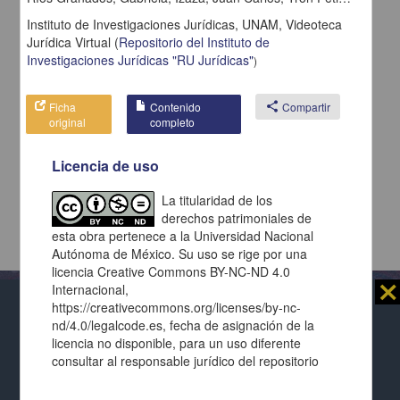
Instituto de Investigaciones Jurídicas, UNAM,
Videoteca
Jurídica Virtual
(
Repositorio del Instituto de
Investigaciones Jurídicas "RU Jurídicas"
)
Ficha
Contenido
share
Compartir
original
completo
Licencia de uso
La titularidad de los
derechos patrimoniales de
esta obra pertenece a la Universidad Nacional
Autónoma de México. Su uso se rige por una
licencia Creative Commons BY-NC-ND 4.0
⨯
Internacional,
https://creativecommons.org/licenses/by-nc-
Al usar este repositorio estás aceptando sus
nd/4.0/legalcode.es, fecha de asignación de la
términos y condiciones de uso
, y te obligas a
licencia no disponible, para un uso diferente
Repositorio Institucional de la
respetar los derechos expresados en las
licencias
consultar al responsable jurídico del repositorio
Universidad Nacional Autónoma de México
de cada página y de cada documento presentado.
por medio del correo electrónico
padiij@unam.mx.
Ver términos de la licencia
Este repositorio utiliza cookies propias para