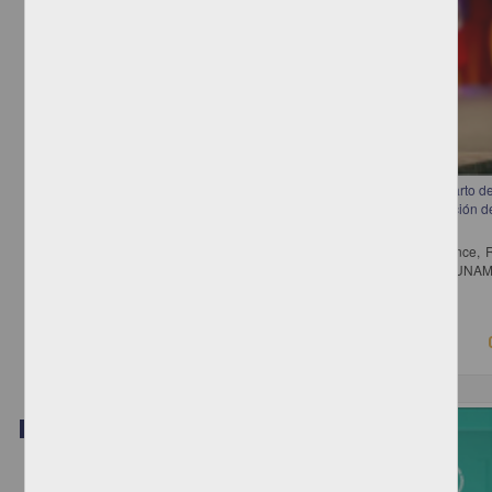
Mesa 3. Las Entidades, sus Congresos y la CONAGO: análisis del reparto d
por partido político y los gobernadores que, como resultado de la elección de
tienen gobiernos divididos en su estado
Casar Pérez, María Amparo; Medina Torres, Luis Eduardo; Mirón Lince, 
Serna de la Garza, José María - Instituto de Investigaciones Jurídicas, UNA
2018-08-22
Ciencias Sociales y Económicas
Video