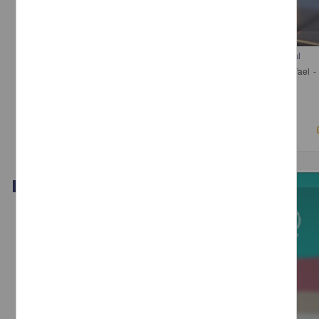
Comentarios a las Recientes Reformas a la Ley de Propiedad Industrial
Michaus, Martín; Alba Betancourt, Ana Georgina; Pérez Miranda, Rafael - I
Investigaciones Jurídicas, UNAM
2018-05-09
Ciencias Sociales y Económicas
Video