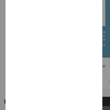
La medicina tras las vitrinas
Herreman, Yani - Dirección General de Divulgación de la Ciencia, UNAM
2018-03-15
Físico Matemáticas y Ciencias de la Tierra
Video