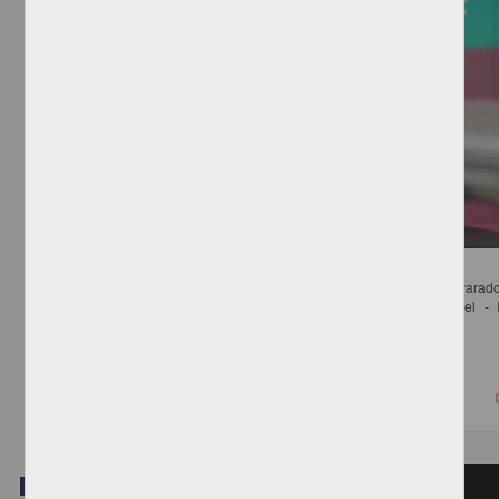
Derechos de Autor, Industria Editorial y Nuevos Modelos de Negocios
de la Concha Pichardo, Quetzalli; Pérez Miranda, Rafael; Arteaga Alvarado
Carmen; Alba Betancourt, Ana Georgina; Becerra Ramírez, Manuel - In
Investigaciones Jurídicas, UNAM
2018-08-22
Ciencias Sociales y Económicas
Video