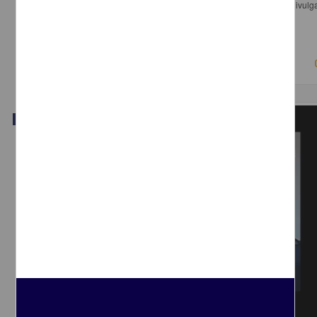
Rico Mansart, Luisa F.; Guerra, Gabriela - Dirección General de Divulg
Ciencia, UNAM
2018-03-15
Físico Matemáticas y Ciencias de la Tierra
Video