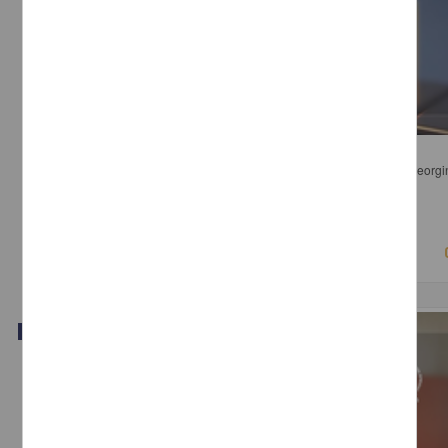
Edición Genética y Propiedad Intelectual
Núñez Acosta, Elisa; Pérez Miranda, Rafael; Alba Betancourt, Ana Georgi
Ramírez, Manuel - Instituto de Investigaciones Jurídicas, UNAM
2018-04-11
Ciencias Sociales y Económicas
Video