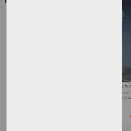
Video
Temas Actuales de Propiedad Industrial, y los Derechos de Autor en la Era Di
Bergel, Salvador Darío; Oro Boff, Salete; Pérez Miranda, Rafael; Becer
Manuel; Alba Betancourt, Ana Georgina - Instituto de Investigaciones Juríd
2018-06-13
Ciencias Sociales y Económicas