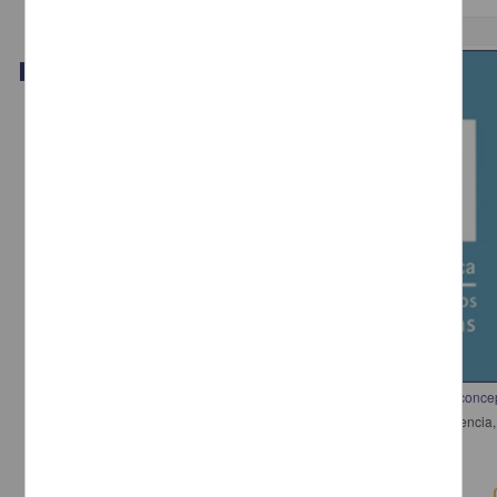
Video
Implicaciones de la evaluación de exposiciones desde cuatro marcos conce
Pérez Castellanos, Leticia - Dirección General de Divulgación de la Cienci
2018-03-15
Físico Matemáticas y Ciencias de la Tierra