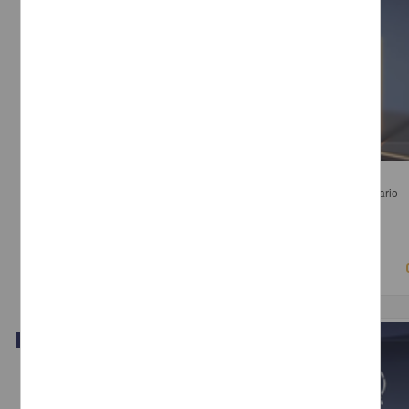
Panel 1. Regulación en Publicidad Oficial en Perspectiva Comparada
Calleja, Aleida; Trejo Delarbre, Raúl; de la Garza Marroquín, José Mario - 
Investigaciones Jurídicas, UNAM
2018-03-16
Ciencias Sociales y Económicas
Video