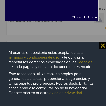
Los mensajes de los museos
Sánchez Mora, María del Carmen - Dirección General de Divulgación de 
UNAM
2018-03-15
Otros contenidos
Físico Matemáticas y Ciencias de la Tierra
⨯
Video
Al usar este repositorio estás aceptando sus
términos y condiciones de uso
, y te obligas a
respetar los derechos expresados en las
licencias
de cada página y de cada documento presentado.
Este repositorio utiliza cookies propias para
generar estadísticas, proporcionar sugerencias y
almacenar tus preferencias. Podrás deshabilitarlas
accediendo a la configuración de tu navegador.
Conoce más en nuestro
aviso de privacidad.