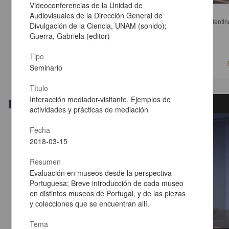
Videoconferencias de la Unidad de
Mesa 1. La modernidad como edad de los derechos
Audiovisuales de la Dirección General de
Salazar Carrión, Luis; Vázquez Cardoso, Rodolfo; Pazé, Valentin
Divulgación de la Ciencia, UNAM (sonido);
Michelangelo - Instituto de Investigaciones Jurídicas, UNAM
Guerra, Gabriela (editor)
2018-05-16
Ciencias Sociales y Económicas
Tipo
Seminario
Título
Interacción mediador-visitante. Ejemplos de
Video
actividades y prácticas de mediación
Fecha
2018-03-15
Resumen
Evaluación en museos desde la perspectiva
Portuguesa; Breve introducción de cada museo
en distintos museos de Portugal, y de las piezas
y colecciones que se encuentran allí.
Tema