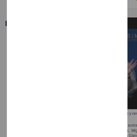
Video
Los procesos de mediación guía-visitante en el contexto de los museos y ce
ciencia
Aguilera Jiménez, Patricia; Mesa Arcos, Luis; Alvarado Zinc, Alejandr
Yesenia; Torres, Agustín; Hernández, Ramón; Monroy de la Rosa, Mig
Martínez López, Alma Patricia - Dirección General de Divulgación de la Ci