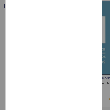
Video
Interacción mediador-visitante. Ejemplos de actividades y prácticas de medi
Sartori de Toledo, Mariana - Dirección General de Divulgación de la Cienc
2018-03-15
Físico Matemáticas y Ciencias de la Tierra