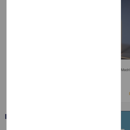
Panel 2. Rendición de Cuentas, Derechos y Publicidad Oficial
Camarena Rodríguez, Salvador; Navarro Bello, Adela; Rafael de la Madri
Salazar Ugarte, Pedro - Instituto de Investigaciones Jurídicas, UNAM
2018-03-16
Ciencias Sociales y Económicas
Video