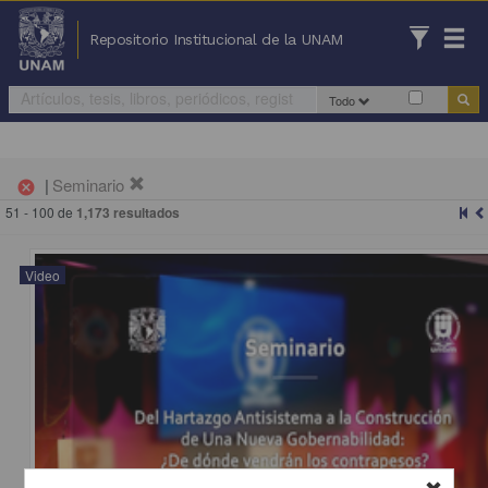
Repositorio Institucional de la UNAM
Todo
|
Seminario
cancel
51 - 100 de
1,173 resultados
Video