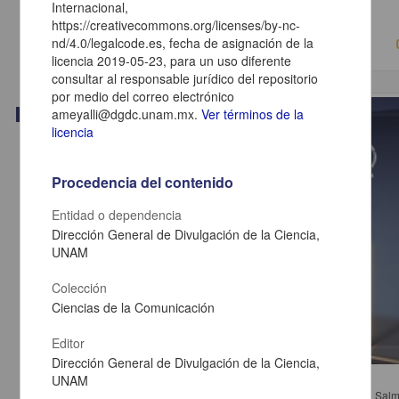
2018-05-17
Internacional,
Ciencias Sociales y Económicas
https://creativecommons.org/licenses/by-nc-
nd/4.0/legalcode.es, fecha de asignación de la
licencia 2019-05-23, para un uso diferente
consultar al responsable jurídico del repositorio
por medio del correo electrónico
ameyalli@dgdc.unam.mx.
Ver términos de la
Video
licencia
Procedencia del contenido
Entidad o dependencia
Dirección General de Divulgación de la Ciencia,
UNAM
Colección
Ciencias de la Comunicación
Editor
Dirección General de Divulgación de la Ciencia,
Mesa 2. Regresiones del estado constitucional
UNAM
Pallante, Francesco; Rivera Castro, Faviola; Salazar Ugarte, Pedro; Salmo