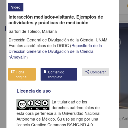
Video
Interacción mediador-visitante. Ejemplos de
actividades y prácticas de mediación
Video
Sartori de Toledo, Mariana
Dirección General de Divulgación de la Ciencia, UNAM,
Eventos académicos de la DGDC
(
Repositorio de la
Dirección General de Divulgación de la Ciencia
"Ameyalli"
)
Ficha
Contenido
share
Compartir
original
completo
Licencia de uso
La titularidad de los
derechos patrimoniales de
Mesa 4. Democracia en la era de la globalización y del capitalismo
esta obra pertenece a la Universidad Nacional
Yturbe Calvo, Corina; Bodei, Remo; Cordera Campos, Rolando; Lafer, Cel
Autónoma de México. Su uso se rige por una
Michelangelo - Instituto de Investigaciones Jurídicas, UNAM
licencia Creative Commons BY-NC-ND 4.0