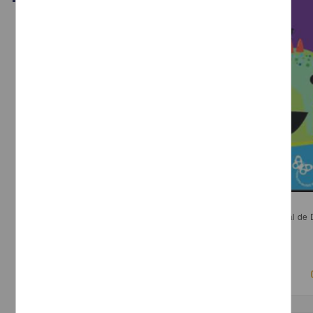
La evaluación correctiva de Papalote. Museo del niño
de la Rosa Loza, Carolina; Fiesco Trejo, Maldeka - Dirección General de 
de la Ciencia, UNAM
2018-03-15
Físico Matemáticas y Ciencias de la Tierra