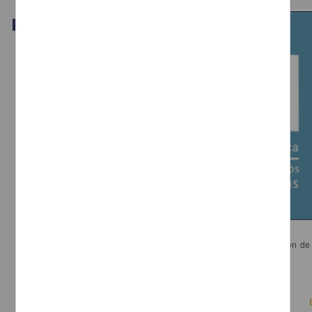
Video
Retos y tendencias en la evaluación museística
Sánchez Mora, María del Carmen - Dirección General de Divulgación de 
UNAM
2018-03-15
Físico Matemáticas y Ciencias de la Tierra