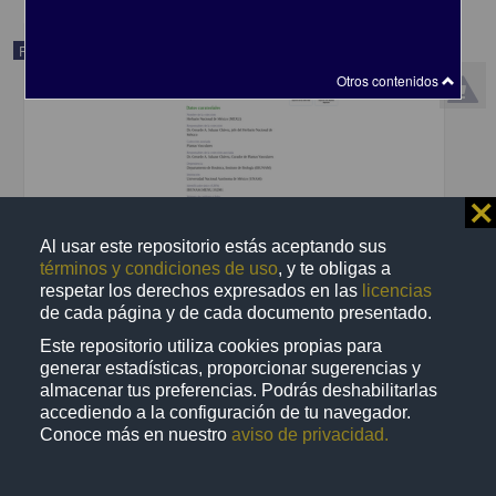
Registro de colección universitaria
Otros contenidos
⨯
Al usar este repositorio estás aceptando sus
términos y condiciones de uso
, y te obligas a
respetar los derechos expresados en las
licencias
de cada página y de cada documento presentado.
Este repositorio utiliza cookies propias para
generar estadísticas, proporcionar sugerencias y
"Physalis ignota" Britton
almacenar tus preferencias. Podrás deshabilitarlas
Departamento de Botánica, Instituto de Biología (IBUNAM)
accediendo a la configuración de tu navegador.
Biología y Química
Conoce más en nuestro
aviso de privacidad.
share