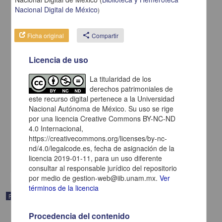
Nacional Digital de México
)
Ficha original
share
Compartir
Licencia de uso
La titularidad de los
derechos patrimoniales de
Sermon predicado al cabildo de la iglesia mayor de la ciudad de
este recurso digital pertenece a la Universidad
Sevilla, entre sus dos coros, en la insigne fiesta que celebro a la
Nacional Autónoma de México. Su uso se rige
milagrosa conversion del apostol S Pablo, a 25 de enero de 1622
por una licencia Creative Commons BY-NC-ND
Zapata, Jerónimo - Por Francisco de Lyra
4.0 Internacional,
1622
https://creativecommons.org/licenses/by-nc-
Multidisciplina
nd/4.0/legalcode.es, fecha de asignación de la
share
licencia 2019-01-11, para un uso diferente
consultar al responsable jurídico del repositorio
por medio de gestion-web@iib.unam.mx.
Ver
términos de la licencia
Publicación
Procedencia del contenido