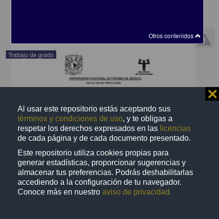
Ciencias Sociales y Económicas,Medicina y Ciencias de la Salud
share
Otros contenidos
Trabajo de grado
⨯
Al usar este repositorio estás aceptando sus
términos y condiciones de uso
, y te obligas a
respetar los derechos expresados en las
licencias
de cada página y de cada documento presentado.
Este repositorio utiliza cookies propias para
generar estadísticas, proporcionar sugerencias y
almacenar tus preferencias. Podrás deshabilitarlas
accediendo a la configuración de tu navegador.
Conoce más en nuestro
aviso de privacidad.
Diferencias sexuales en la respuesta somatosensorial en un
modelo murino de autismo inducido por VPA
Ferrer López, Martha Sofía