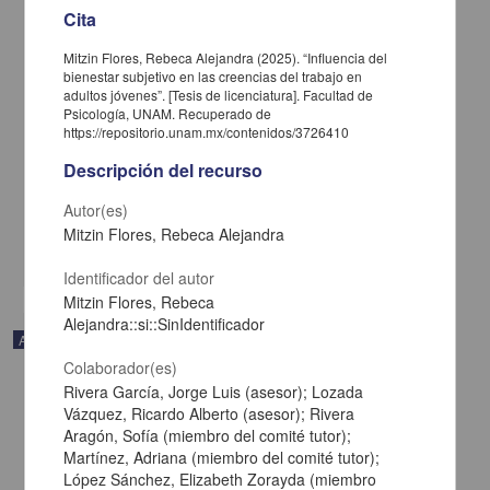
Cita
Mitzin Flores, Rebeca Alejandra (2025). “Influencia del
bienestar subjetivo en las creencias del trabajo en
adultos jóvenes”. [Tesis de licenciatura]. Facultad de
Psicología, UNAM. Recuperado de
Trayectorias académicas de tres generaciones de una licenciatura
https://repositorio.unam.mx/contenidos/3726410
en Medicina durante la pandemia por COVID-19
Bautista-Rodríguez, Gabriela; Fortoul, Teresa Imelda - Facultad de
Descripción del recurso
Medicina, UNAM
2025-01-05
Autor(es)
Medicina y Ciencias de la Salud
Mitzin Flores, Rebeca Alejandra
share
Identificador del autor
Mitzin Flores, Rebeca
Alejandra::si::SinIdentificador
Artículo
Colaborador(es)
Rivera García, Jorge Luis (asesor); Lozada
Vázquez, Ricardo Alberto (asesor); Rivera
Aragón, Sofía (miembro del comité tutor);
Martínez, Adriana (miembro del comité tutor);
López Sánchez, Elizabeth Zorayda (miembro