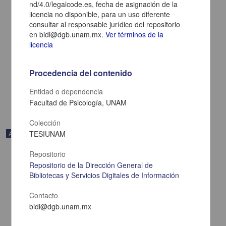
nd/4.0/legalcode.es, fecha de asignación de la
licencia no disponible, para un uso diferente
consultar al responsable jurídico del repositorio
Oportunidades de la inteligencia artificial en los posgrados de
en bidi@dgb.unam.mx.
Ver términos de la
medicina deportiva y áreas afines
licencia
Bustos-Viviescas, Brian Johan; García Yerena, Carlos Enrique;
Villamizar Navarro, Amalia - Facultad de Medicina, UNAM
2025-01-05
Procedencia del contenido
Medicina y Ciencias de la Salud
Entidad o dependencia
share
Facultad de Psicología, UNAM
Colección
TESIUNAM
Artículo
Repositorio
Repositorio de la Dirección General de
Bibliotecas y Servicios Digitales de Información
Contacto
bidi@dgb.unam.mx