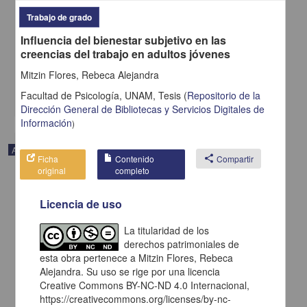
Osorio, Laura Alejandra; Moreno Gómez, Mateo; Moreno Gómez,
Juanita; Rojas Paguanquiza, Karla Liseth; Rojas Paguanquiza,
Trabajo de grado
Donald Jehison; Quintero Cabrera, Yuly Mabel; Pantoja Chazatar,
Influencia del bienestar subjetivo en las
Lency Yurani; Moreno Gómez, Germán Alberto - Facultad de
Medicina, UNAM
creencias del trabajo en adultos jóvenes
2025-01-05
Medicina y Ciencias de la Salud
Mitzin Flores, Rebeca Alejandra
Facultad de Psicología, UNAM,
Tesis
(
Repositorio de la
share
Dirección General de Bibliotecas y Servicios Digitales de
Información
)
Artículo
Ficha
Contenido
share
Compartir
original
completo
Licencia de uso
La titularidad de los
derechos patrimoniales de
esta obra pertenece a Mitzin Flores, Rebeca
Alejandra. Su uso se rige por una licencia
Creative Commons BY-NC-ND 4.0 Internacional,
https://creativecommons.org/licenses/by-nc-