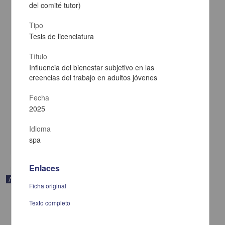
del comité tutor)
Tipo
Tesis de licenciatura
Título
Influencia del bienestar subjetivo en las
creencias del trabajo en adultos jóvenes
Percepción de los médicos internos sobre la implementación del
método socrático como estrategia de aprendizaje
Fecha
Andrade-Castellanos, Carlos Alberto; Cuevas-Álvarez, Leobardo;
Ramos-Herrera, Igor Martín - Facultad de Medicina, UNAM
2025
2025-01-05
Medicina y Ciencias de la Salud
Idioma
share
spa
Enlaces
Artículo
Ficha original
Texto completo