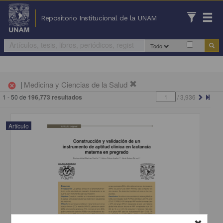
Repositorio Institucional de la UNAM
Todo
|
Medicina y Ciencias de la Salud
cancel
1 - 50 de
196,773 resultados
/
3,936
Artículo