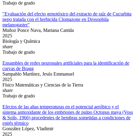
Trabajo de grado
"Evaluación del efecto genotóxico del extracto de raíz de Cucurbita
pepo tratada con el herbicida Clomazone en Drosophila
melanogaster"
Muñoz Ponce Nava, Mariana Camila
2025
Biología y Química
share
Trabajo de grado
Ensambles de redes neuronales artificiales para la identificación de
curvas de Bragg
Sampablo Martínez, Jesús Emmanuel
2025
Físico Matemáticas y Ciencias de la Tierra
share
Trabajo de grado
Efectos de las altas temperaturas en el potencial aeróbico y el
sistema antioxidante de los embriones de pulpo Octopus maya (Voss
& Solís, 1966) procedentes de hembras sometidas a condiciones de
estrés térmico
González López, Vladimir
2025