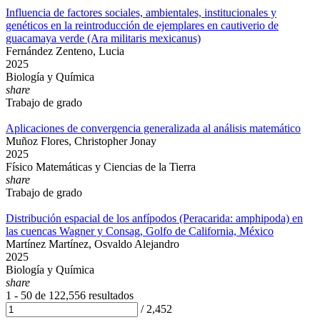
Influencia de factores sociales, ambientales, institucionales y
genéticos en la reintroducción de ejemplares en cautiverio de
guacamaya verde (Ara militaris mexicanus)
Fernández Zenteno, Lucia
2025
Biología y Química
share
Trabajo de grado
Aplicaciones de convergencia generalizada al análisis matemático
Muñoz Flores, Christopher Jonay
2025
Físico Matemáticas y Ciencias de la Tierra
share
Trabajo de grado
Distribución espacial de los anfípodos (Peracarida: amphipoda) en
las cuencas Wagner y Consag, Golfo de California, México
Martínez Martínez, Osvaldo Alejandro
2025
Biología y Química
share
1 - 50 de
122,556 resultados
/
2,452