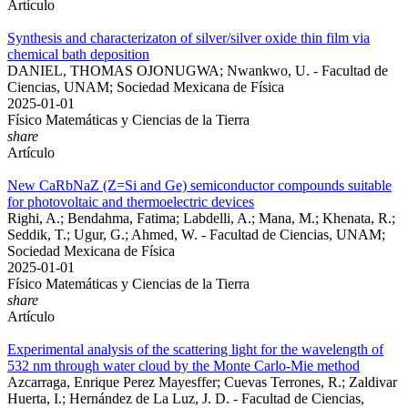
Artículo
Synthesis and characterizaton of silver/silver oxide thin film via
chemical bath deposition
DANIEL, THOMAS OJONUGWA; Nwankwo, U. - Facultad de
Ciencias, UNAM; Sociedad Mexicana de Física
2025-01-01
Físico Matemáticas y Ciencias de la Tierra
share
Artículo
New CaRbNaZ (Z=Si and Ge) semiconductor compounds suitable
for photovoltaic and thermoelectric devices
Righi, A.; Bendahma, Fatima; Labdelli, A.; Mana, M.; Khenata, R.;
Seddik, T.; Ugur, G.; Ahmed, W. - Facultad de Ciencias, UNAM;
Sociedad Mexicana de Física
2025-01-01
Físico Matemáticas y Ciencias de la Tierra
share
Artículo
Experimental analysis of the scattering light for the wavelength of
532 nm through water cloud by the Monte Carlo-Mie method
Azcarraga, Enrique Perez Mayesffer; Cuevas Terrones, R.; Zaldivar
Huerta, I.; Hernández de La Luz, J. D. - Facultad de Ciencias,