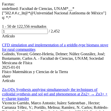
Facetas:
undefined: Facultad de Ciencias, UNAM*__*
["502.#.#.c_lit@*@Universidad Nacional Autónoma de México"]
q: *:*
1 - 50 de
122,556 resultados
/
2,452
Artículo
CFD simulation and implementation of a griddle-type biomass stove
for rural communities
Galindo, Yovani; Gómez-Heleria, Delmer; Núñez González, José;
Bustamante, Carlos A. - Facultad de Ciencias, UNAM; Sociedad
Mexicana de Física
2025-01-01
Físico Matemáticas y Ciencias de la Tierra
share
Artículo
Zn-QDs Synthesis applying simultaneously the techniques of
colloidal synthesis and sol gel and phenomenon at Zn2+ → Zn3+ +
e−charge transfer
Vicencio Garrido, Marco Antonio; Juárez Satiesteban , Hector;
Carranza Téllez, V.; Portillo, Melissa; Ramírez, N. Carlos; Robledo-