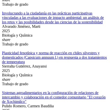
Trabajo de grado
Involucrando a la ciudadanía en las prácticas participativas
vinculadas a las evaluaciones de impacto ambiental: un análisis de
los retos y las posibilidades desde las ciencias de la sostenibilidad
Alvarado Jiménez, Marti
2025
Biología y Química
share
Trabajo de grado
Plasticidad fenotípica y norma de reacción en chiles silvestres y
domesticados (Capsicum annuum l.) en respuesta a dos tratamientos
de temperatura
Sierralta Gutiérrez, Anayansi
2025
Biología y Química
share
Trabajo de grado
Sistemas agroalimentarios en la configuración de relaciones de
intercambio y colaboración en el comedor comunitario "El corazón
de Xochimilco"
Pulido Romero, Carmen Baudilia