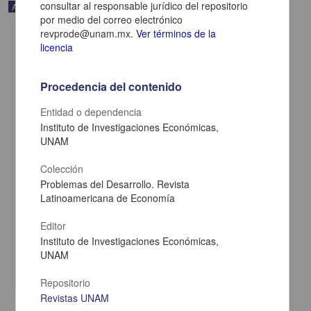
consultar al responsable jurídico del repositorio
Artículo
por medio del correo electrónico
revprode@unam.mx.
Ver términos de la
licencia
Procedencia del contenido
Entidad o dependencia
Instituto de Investigaciones Económicas,
UNAM
Colección
Problemas del Desarrollo. Revista
Latinoamericana de Economía
Testimonios nahuas sobre la conquista espiritual
Editor
León Portilla, Miguel - Instituto de Investigaciones Históricas, UNAM
2022-11-07
Instituto de Investigaciones Económicas,
Artes y Humanidades
UNAM
share
Repositorio
Revistas UNAM