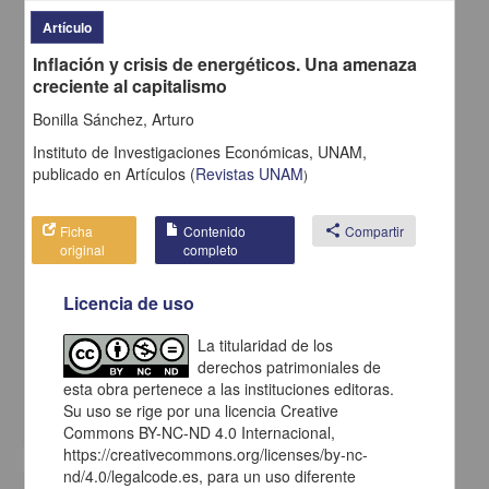
Artículo
Inflación y crisis de energéticos. Una amenaza
creciente al capitalismo
Bonilla Sánchez, Arturo
Instituto de Investigaciones Económicas, UNAM,
publicado en
Artículos
(
Revistas UNAM
)
Ficha
Contenido
share
Compartir
original
completo
Los grupos chalcas y sus divinidades según Chimalpahin
Licencia de uso
De Durand Forest, Jacqueline - Instituto de Investigaciones
Históricas, UNAM
La titularidad de los
2022-11-07
derechos patrimoniales de
Artes y Humanidades
esta obra pertenece a las instituciones editoras.
Su uso se rige por una licencia Creative
share
Commons BY-NC-ND 4.0 Internacional,
https://creativecommons.org/licenses/by-nc-
nd/4.0/legalcode.es, para un uso diferente