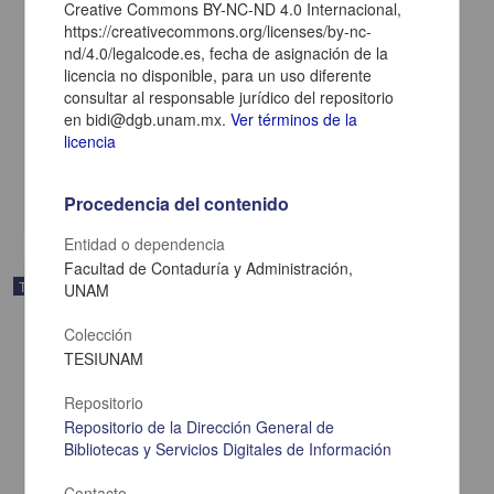
Creative Commons BY-NC-ND 4.0 Internacional,
https://creativecommons.org/licenses/by-nc-
"Identificar la relación que existe entre la inteligencia emocional y la
nd/4.0/legalcode.es, fecha de asignación de la
adicción a las redes sociales en adolescentes entre 12 a 15 años
licencia no disponible, para un uso diferente
de la Escuela Secundaria Técnica No. 174 "Ignacio Manuel
consultar al responsable jurídico del repositorio
Altamirano", en la zona de Ecatepec"
en bidi@dgb.unam.mx.
Ver términos de la
Hernández Heras, Johana
licencia
2025
Ciencias Sociales y Económicas,Medicina y Ciencias de la Salud
share
Procedencia del contenido
Entidad o dependencia
Facultad de Contaduría y Administración,
Trabajo de grado
UNAM
Colección
TESIUNAM
Repositorio
Repositorio de la Dirección General de
Bibliotecas y Servicios Digitales de Información
Contacto