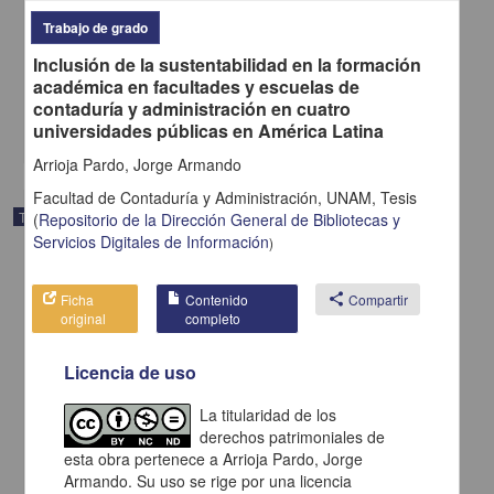
"Proceso de atención de enfermería a paciente con síndrome de
Trabajo de grado
ovario poliquístico y ansiedad"
Bayona Ortega, Paola
Inclusión de la sustentabilidad en la formación
2025
académica en facultades y escuelas de
Medicina y Ciencias de la Salud
contaduría y administración en cuatro
universidades públicas en América Latina
share
Arrioja Pardo, Jorge Armando
Facultad de Contaduría y Administración, UNAM,
Tesis
Trabajo de grado
(
Repositorio de la Dirección General de Bibliotecas y
Servicios Digitales de Información
)
Ficha
Contenido
share
Compartir
original
completo
Licencia de uso
La titularidad de los
derechos patrimoniales de
esta obra pertenece a Arrioja Pardo, Jorge
Armando. Su uso se rige por una licencia