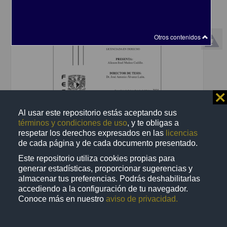
Otros contenidos
⨯
Al usar este repositorio estás aceptando sus
Causas que motivan al feminicida, búsqueda e implementación de
términos y condiciones de uso
, y te obligas a
nuevos modos preventivos distintos a los tratados en la ley
respetar los derechos expresados en las
licencias
Muñoz Cedillo, Alisson Itzel
de cada página y de cada documento presentado.
2025
Ciencias Sociales y Económicas
Este repositorio utiliza cookies propias para
generar estadísticas, proporcionar sugerencias y
share
almacenar tus preferencias. Podrás deshabilitarlas
accediendo a la configuración de tu navegador.
Conoce más en nuestro
aviso de privacidad.
Trabajo de grado