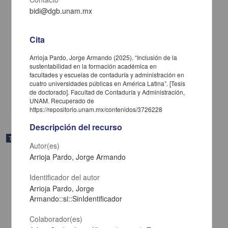
bidi@dgb.unam.mx
Cita
Rehabilitación con implantes dentales all on four: reporte de caso
Arrioja Pardo, Jorge Armando (2025). “Inclusión de la
Castañeda Ceballos, Jorge Guillermo; Said Contreras Dafne
sustentabilidad en la formación académica en
2025
facultades y escuelas de contaduría y administración en
Medicina y Ciencias de la Salud
cuatro universidades públicas en América Latina”. [Tesis
de doctorado]. Facultad de Contaduría y Administración,
share
UNAM. Recuperado de
https://repositorio.unam.mx/contenidos/3726228
Descripción del recurso
Trabajo de grado
Autor(es)
Arrioja Pardo, Jorge Armando
Identificador del autor
Arrioja Pardo, Jorge
Armando::si::SinIdentificador
Colaborador(es)