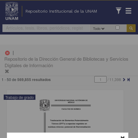
Repositorio Institucional de la UNAM
Todo
|
cancel
Repositorio de la Dirección General de Bibliotecas y Servicios
Digitales de Información
1 - 50 de
569,855 resultados
/
11,398
Trabajo de grado