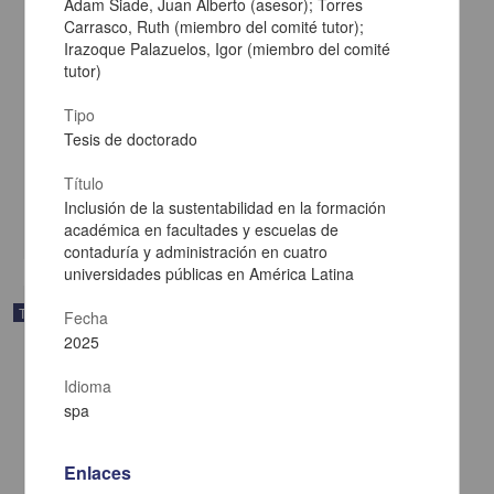
Adam Siade, Juan Alberto (asesor); Torres
Carrasco, Ruth (miembro del comité tutor);
Irazoque Palazuelos, Igor (miembro del comité
tutor)
Tipo
Agustín Aragón: crítico de los tópicos del darwinismo social
Tesis de doctorado
Larios Cortés, Gustavo Javier
2025
Título
Artes y Humanidades
Inclusión de la sustentabilidad en la formación
share
académica en facultades y escuelas de
contaduría y administración en cuatro
universidades públicas en América Latina
Trabajo de grado
Fecha
2025
Idioma
spa
Enlaces