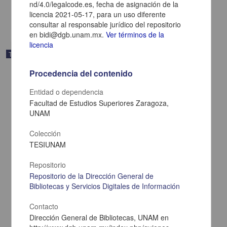
nd/4.0/legalcode.es, fecha de asignación de la
share
licencia 2021-05-17, para un uso diferente
consultar al responsable jurídico del repositorio
en bidi@dgb.unam.mx.
Ver términos de la
licencia
Trabajo de grado
Procedencia del contenido
Entidad o dependencia
Facultad de Estudios Superiores Zaragoza,
UNAM
Colección
TESIUNAM
Repositorio
Repositorio de la Dirección General de
Bibliotecas y Servicios Digitales de Información
Perfil del uso de los analgesicos en la practica odontopediatrica
Contacto
privada e institucional
Dirección General de Bibliotecas, UNAM en
Gonzalez Ramos, Felipe