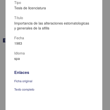
Carrasco Castro, Maria Guadalupe; Perez Rivas, Maria Dolores;
Tipo
Corvera Gil, Marco Antonio
Tesis de licenciatura
1985
Medicina y Ciencias de la Salud
Título
share
Importancia de las alteraciones estomatologicas
y generales de la sifilis
Fecha
Trabajo de grado
1983
Idioma
spa
Enlaces
Ficha original
Texto completo