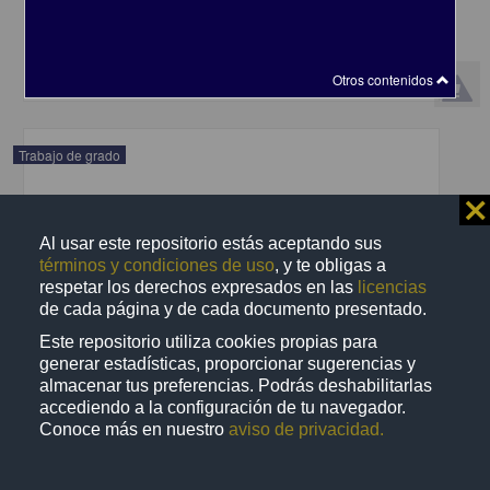
1985
Medicina y Ciencias de la Salud
share
Otros contenidos
Trabajo de grado
⨯
Al usar este repositorio estás aceptando sus
términos y condiciones de uso
, y te obligas a
respetar los derechos expresados en las
licencias
de cada página y de cada documento presentado.
Este repositorio utiliza cookies propias para
generar estadísticas, proporcionar sugerencias y
almacenar tus preferencias. Podrás deshabilitarlas
accediendo a la configuración de tu navegador.
Conoce más en nuestro
aviso de privacidad.
Investigacion del ancho M-D de caninos y premolares en ninos de