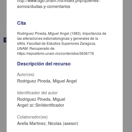
http://www.dgb.unam.mx/index.php/quienes-
1985
somos/dudas-y-comentarios
Medicina y Ciencias de la Salud
share
Cita
Rodriguez Pineda, Miguel Angel (1983). Importancia de
las alteraciones estomatologicas y generales de la
Trabajo de grado
sifilis. Facultad de Estudios Superiores Zaragoza,
UNAM. Recuperado de
https://repositorio.unam.mx/contenidos/3636776
Descripción del recurso
Autor(es)
Rodriguez Pineda, Miguel Angel
Identificador del autor
Rodriguez Pineda, Miguel
Angel::si::SinIdentificador
Colaborador(es)
Avella Martinez, Nicolas (asesor)
Manejo y tratamiento en pacientes con transtornos mentales