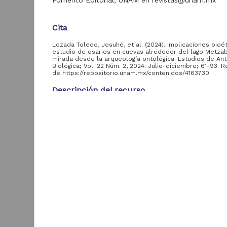
Fomento Editorial, UNAM en revistas@unam.mx
Investigaciones
Multidisciplinarias
"RU-CRIM"
Cita
ver más
Lozada Toledo, Josuhé, et al. (2024). Implicaciones bioét
estudio de osarios en cuevas alrededor del lago Metza
mirada desde la arqueología ontológica. Estudios de Ant
Biológica; Vol. 22 Núm. 2, 2024: Julio-diciembre; 61-93.
Acervo
de https://repositorio.unam.mx/contenidos/4163730
Descripción del recurso
Tesis
164,050
Artículos
33,951
Autor(es)
Lozada Toledo, Josuhé; Balsanelli, Alice
Publicaciones del IIJ
19,278
Tipo
Archivo fotográfico
C
4,631
"Mexico Indigena"
Artículo de Investigación
Videoteca Jurídica
Título
2,851
Virtual
M
Implicaciones bioéticas en el estudio de osarios e
V
alrededor del lago Metzabok. Una mirada desde l
Cuadernos
1,642
D
arqueología ontológica
Americanos
2
C
Eventos académicos
Fecha
982
E
del IIJ
2024-12-20