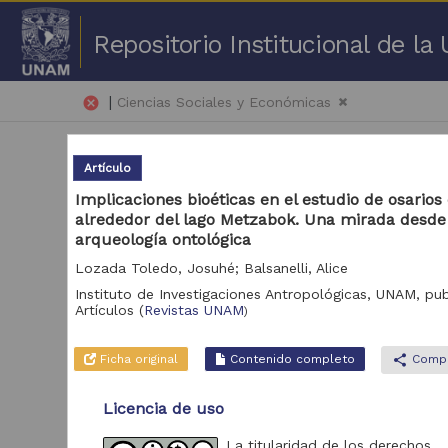
Repositorio Institucional de l
|
cancel
Ciencias Sociales y Económicas
Artículo
Implicaciones bioéticas en el estudio de osarios
alrededor del lago Metzabok. Una mirada desde
arqueología ontológica
1 -
Lozada Toledo, Josuhé; Balsanelli, Alice
Instituto de Investigaciones Antropológicas, UNAM,
pub
Repositorio
Artículos
(
Revistas UNAM
Art
)
Repositorio de la
Dirección General de
Ficha original
Contenido completo
share
Compa
Bibliotecas y
164,050
Servicios Digitales de
Información
Licencia de uso
Revistas UNAM
33,951
La titularidad de los derechos