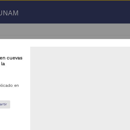
a UNAM
 en cuevas
 la
 50 de
231,607 resultados
licado en
ículo
Artículo
rtir