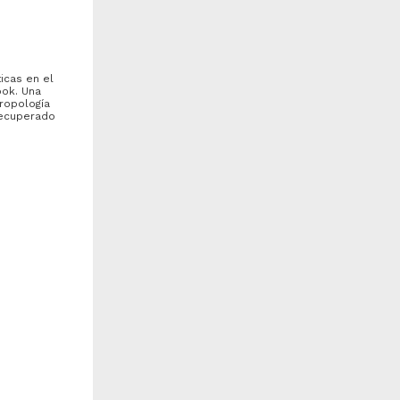
icas en el
bok. Una
ropología
 Recuperado
uento corto: Náufrago
FINANCIAMIENTO DE
TERCEROS EN ARBITRAJE:
VENTAJAS Y DESVENTAJAS
artínez Escobedo, Karen
Fuentes Tello, Carlos -
n cuevas
aleria - Facultad de
Facultad de Derecho, UNAM
a
erecho, UNAM
2025-05-09
025-05-09
Ciencias Sociales y
iencias Sociales y
Económicas
conómicas