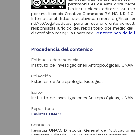
Repositorio del
patrimoniales de esta obra pert
Instituto de
las instituciones editoras. Su uso
Investigaciones
por una licencia Creative Commons BY-NC-ND 4.0
23,758
Jurídicas "RU
Internacional, https://creativecommons.org/licens
Jurídicas"
nd/4.0/legalcode.es, para un uso diferente consult
responsable jurídico del repositorio por medio del
Repositorio del
electrónico reab@iia.unam.mx.
Ver términos de la 
Instituto de
5,334
Investigaciones
Sociales "RUD-IIS"
E
Procedencia del contenido
p
Repositorio del
c
Entidad o dependencia
Centro de
Investigaciones sobre
Instituto de Investigaciones Antropológicas, UNAM
R
2,471
América Latina y el
E
Caribe "Leopoldo
Colección
-
Zea"
Estudios de Antropología Biológica
J
2
Repositorio Memoria
C
Editor
Institucional del
E
Centro de
Instituto de Investigaciones Antropológicas, UNAM
993
Investigaciones sobre
América del Norte
Repositorio
"MiCISAN"
Revistas UNAM
Repositorio
Contacto
Universitario del
Art
Revistas UNAM. Dirección General de Publicaciones
Centro Regional de
383