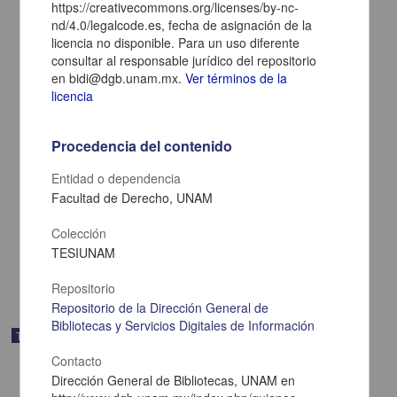
https://creativecommons.org/licenses/by-nc-
nd/4.0/legalcode.es, fecha de asignación de la
licencia no disponible. Para un uso diferente
consultar al responsable jurídico del repositorio
en bidi@dgb.unam.mx.
Ver términos de la
licencia
Procedencia del contenido
Evaluación del plan de estudios de una maestría en ciencias de la
tierra, desde la opinión de sus estudiantes y egresados
Entidad o dependencia
Rodríguez Badillo, Nora Gabriela
Facultad de Derecho, UNAM
2024
Medicina y Ciencias de la Salud,Ciencias Sociales y Económicas
Colección
Tesis de
maestría
TESIUNAM
share
Repositorio
Repositorio de la Dirección General de
Bibliotecas y Servicios Digitales de Información
Trabajo de grado
Contacto
Dirección General de Bibliotecas, UNAM en