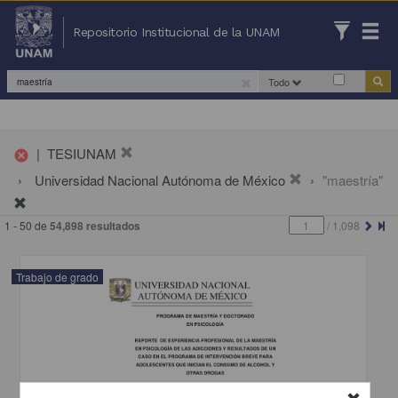
Repositorio Institucional de la UNAM
Todo
|
TESIUNAM
cancel
Universidad Nacional Autónoma de México
"maestría"
1 - 50 de
54,898 resultados
/
1,098
Trabajo de grado