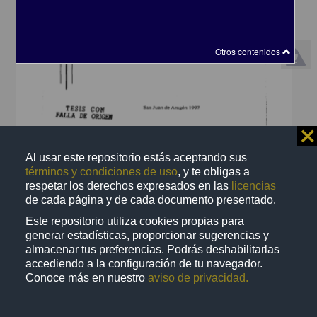
Otros contenidos
⨯
El ejercicio docente en el discurso de la practica institucional: el caso
de los seminarios en la maestria en enseñanza superior
Al usar este repositorio estás aceptando sus
Romero Hernández, José Luis
términos y condiciones de uso
, y te obligas a
1997
respetar los derechos expresados en las
licencias
Artes y Humanidades
de cada página y de cada documento presentado.
Tesis de
maestría
Este repositorio utiliza cookies propias para
share
generar estadísticas, proporcionar sugerencias y
almacenar tus preferencias. Podrás deshabilitarlas
accediendo a la configuración de tu navegador.
Trabajo de grado
Conoce más en nuestro
aviso de privacidad.