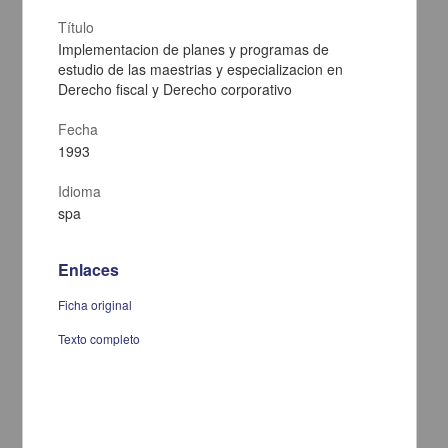
Título
Implementacion de planes y programas de
estudio de las maestrias y especializacion en
Derecho fiscal y Derecho corporativo
Fecha
1993
Idioma
spa
Enlaces
Programa de maestria en doctorado en psicologia residencia en
medicina conductual
Ficha original
Alquicira Palacios, Damian
Texto completo
2002
Ciencias Sociales y Económicas,Medicina y Ciencias de la Salud
Tesis de
maestría
share