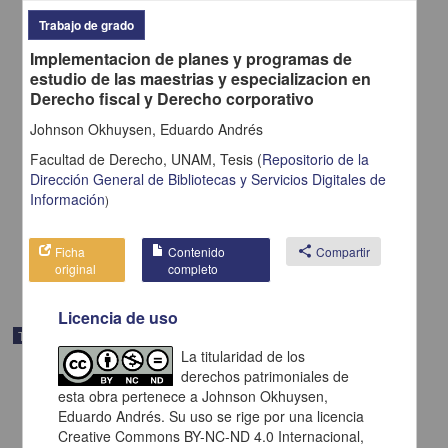
Trabajo de grado
Implementacion de planes y programas de
estudio de las maestrias y especializacion en
Derecho fiscal y Derecho corporativo
Johnson Okhuysen, Eduardo Andrés
Nivel de calidad de las tesis de la maestría en enfermería a partir del
resumen de la tesis, periodo 2015 a 2020
Facultad de Derecho, UNAM,
Tesis
(
Repositorio de la
Ramírez Hernández, Cynthia
Dirección General de Bibliotecas y Servicios Digitales de
2022
Información
)
Medicina y Ciencias de la Salud
Tesis de
maestría
Ficha
Contenido
share
Compartir
share
original
completo
Licencia de uso
Trabajo de grado
La titularidad de los
derechos patrimoniales de
esta obra pertenece a Johnson Okhuysen,
Eduardo Andrés. Su uso se rige por una licencia
Creative Commons BY-NC-ND 4.0 Internacional,