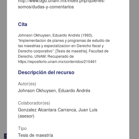
http://www.dgb.unam.mx/index.php/quienes-
somos/dudas-y-comentarios
Cita
Johnson Okhuysen, Eduardo Andrés (1993).
“Implementacion de planes y programas de estudio de
las maestrias y especializacion en Derecho fiscal y
Derecho corporativo”. [Tesis de maestría]. Facultad de
Derecho, UNAM. Recuperado de
https://repositorio.unam.mx/contenidos/210461
La motivacion en los alumnos de la Maestria en Pedagogia de la
Descripción del recurso
ENEP Aragon: una perspectiva psicopedagogica desde un enfoque
humanista
Autor(es)
Ramirez Pantoja, Ana Maria
Johnson Okhuysen, Eduardo Andrés
2003
Artes y Humanidades
Colaborador(es)
Tesis de
maestría
Gonzalez Alcantara Carranca, Juan Luis
share
(asesor)
Tipo
Tesis de maestría
Trabajo de grado