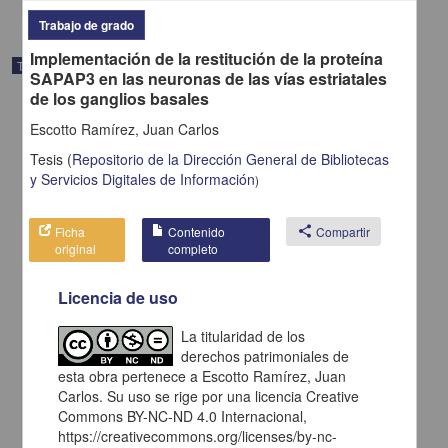
Trabajo de grado
Implementación de la restitución de la proteína
Trabajo de grado
SAPAP3 en las neuronas de las vías estriatales
de los ganglios basales
Escotto Ramírez, Juan Carlos
Tesis
(
Repositorio de la Dirección General de Bibliotecas
y Servicios Digitales de Información
)
Ficha
Contenido
share
Compartir
original
completo
Licencia de uso
La titularidad de los
derechos patrimoniales de
Contribución de las interneuronas colinérgicas del estriado
esta obra pertenece a Escotto Ramírez, Juan
dorsomedial en la actualización de acciones en condicionamiento
instrumental y Pavloviano
Carlos. Su uso se rige por una licencia Creative
Alatriste León, Héctor
Commons BY-NC-ND 4.0 Internacional,
2024
https://creativecommons.org/licenses/by-nc-