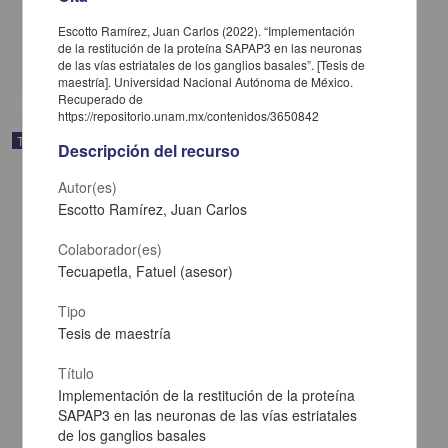
2024
Biología y Química
Escotto Ramírez, Juan Carlos (2022). “Implementación
de la restitución de la proteína SAPAP3 en las neuronas
share
de las vías estriatales de los ganglios basales”. [Tesis de
maestría]. Universidad Nacional Autónoma de México.
Recuperado de
https://repositorio.unam.mx/contenidos/3650842
Trabajo de grado
Descripción del recurso
Autor(es)
Escotto Ramírez, Juan Carlos
Colaborador(es)
Tecuapetla, Fatuel (asesor)
Tipo
Tesis de maestría
Título
Implementación de la restitución de la proteína
SAPAP3 en las neuronas de las vías estriatales
Participación de las variantes del exón 18 del gen SCN8A en las
de los ganglios basales