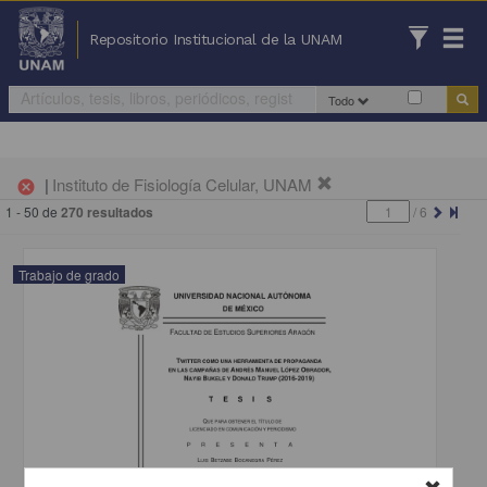
Repositorio Institucional de la UNAM
Todo
|
Instituto de Fisiología Celular, UNAM
cancel
1 - 50 de
270 resultados
/
6
Trabajo de grado