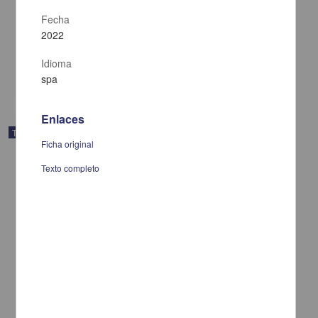
propiedades metastásicas de líneas celulares de cáncer
cervicouterino
Fecha
Anguheven Ledezma, Tonantzin Guadalupe
2022
2024
Biología y Química
Idioma
share
spa
Enlaces
Trabajo de grado
Ficha original
Texto completo