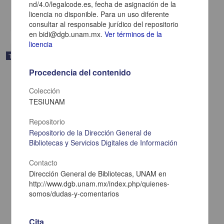
Medicina y Ciencias de la Salud,Biología y Química
nd/4.0/legalcode.es, fecha de asignación de la
licencia no disponible. Para un uso diferente
share
consultar al responsable jurídico del repositorio
en bidi@dgb.unam.mx.
Ver términos de la
licencia
Trabajo de grado
Procedencia del contenido
Colección
TESIUNAM
Repositorio
Repositorio de la Dirección General de
Bibliotecas y Servicios Digitales de Información
Contacto
Dirección General de Bibliotecas, UNAM en
http://www.dgb.unam.mx/index.php/quienes-
somos/dudas-y-comentarios
El factor de elongación citosólico Tef4 se encuentra en la
mitocondria de Saccharomyces cervisiae
Cita
Pluma Ortiz, Valeria Vania