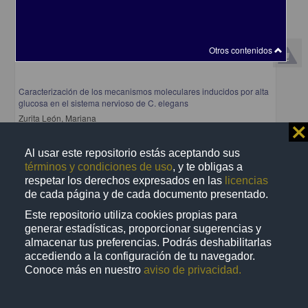
Otros contenidos
Caracterización de los mecanismos moleculares inducidos por alta
glucosa en el sistema nervioso de C. elegans
Zurita León, Mariana
⨯
2023
Biología y Química
Al usar este repositorio estás aceptando sus
share
términos y condiciones de uso
, y te obligas a
respetar los derechos expresados en las
licencias
de cada página y de cada documento presentado.
Este repositorio utiliza cookies propias para
Trabajo de grado
generar estadísticas, proporcionar sugerencias y
almacenar tus preferencias. Podrás deshabilitarlas
accediendo a la configuración de tu navegador.
Conoce más en nuestro
aviso de privacidad.