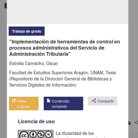
Trabajo de grado
Trabajo de grado
"Implementación de herramientas de control en
procesos administrativos del Servicio de
Administración Tributaria"
Estrella Camacho, Oscar
Facultad de Estudios Superiores Aragón, UNAM,
Tesis
(
Repositorio de la Dirección General de Bibliotecas y
Servicios Digitales de Información
)
El incidente de suspensión en materia administrativa
Ficha
Contenido
share
Compartir
Campos Jiménez, Roberto
original
completo
2013
Ciencias Sociales y Económicas
Licencia de uso
shar
La titularidad de los