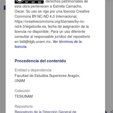
derechos patrimoniales de
esta obra pertenecen a Estrella Camacho,
Trabajo de grado
Oscar. Su uso se rige por una licencia Creative
Commons BY-NC-ND 4.0 Internacional,
https://creativecommons.org/licenses/by-nc-
nd/4.0/legalcode.es, fecha de asignación de la
licencia no disponible. Para un uso diferente
consultar al responsable jurídico del repositorio
en bidi@dgb.unam.mx.
Ver términos de la
licencia
Procedencia del contenido
Entidad o dependencia
Facultad de Estudios Superiores Aragón,
UNAM
Estudio de caso a la persona que cursa con alteración principal de la
necesidad de oxigenación secundario a hemorragia subaracnoidea
Colección
aneurismatica
TESIUNAM
Jiménez Beltrán, Pamela Edith
2013
Medicina y Ciencias de la Salud
Repositorio
Repositorio de la Dirección General de
shar