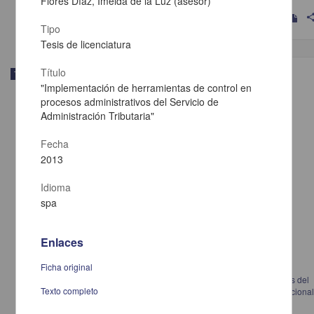
Flores Díaz, Imelda de la Luz (asesor)
shar
Tipo
Tesis de licenciatura
Título
Trabajo de grado
"Implementación de herramientas de control en
procesos administrativos del Servicio de
Administración Tributaria"
Fecha
2013
Idioma
spa
Enlaces
Ficha original
Daño renal asociado a grado de calcificación de cateter JJ en pacientes del
Texto completo
Servicio de Urología del Hospital de Especialidades Centro Médico Naciona
La Raza