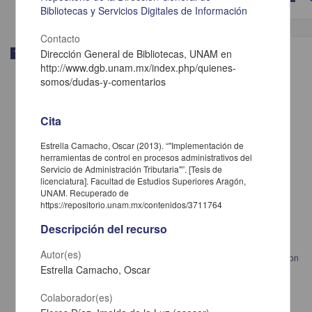
Bibliotecas y Servicios Digitales de Información
Contacto
Dirección General de Bibliotecas, UNAM en
Trabajo de grado
http://www.dgb.unam.mx/index.php/quienes-
somos/dudas-y-comentarios
Cita
Estrella Camacho, Oscar (2013). “"Implementación de
herramientas de control en procesos administrativos del
Servicio de Administración Tributaria"”. [Tesis de
licenciatura]. Facultad de Estudios Superiores Aragón,
UNAM. Recuperado de
https://repositorio.unam.mx/contenidos/3711764
Descripción del recurso
Autor(es)
Funciones de confiabiilidad para diseño sísmico de edificios esbeltos con
Estrella Camacho, Oscar
sistemas estructurales duales
Lara Vega, Guadalupe
Colaborador(es)
2013
Ingenierías