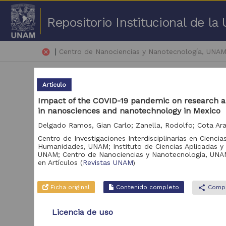
Repositorio Institucional de l
|
cancel
Centro de Nanociencias y Nanotecnología, UNA
Artículo
Impact of the COVID-19 pandemic on research a
in nanosciences and nanotechnology in Mexico
51 
Centro de Investigaciones Interdisciplinarias en Ciencia
Humanidades, UNAM; Instituto de Ciencias Aplicadas y 
Repositorio
UNAM; Centro de Nanociencias y Nanotecnología, UNA
Tra
en
Artículos
(
Revistas UNAM
)
Revistas UNAM
362
Repositorio de la
Ficha original
Contenido completo
share
Compa
Dirección General de
Bibliotecas y
109
Servicios Digitales de
Licencia de uso
Información