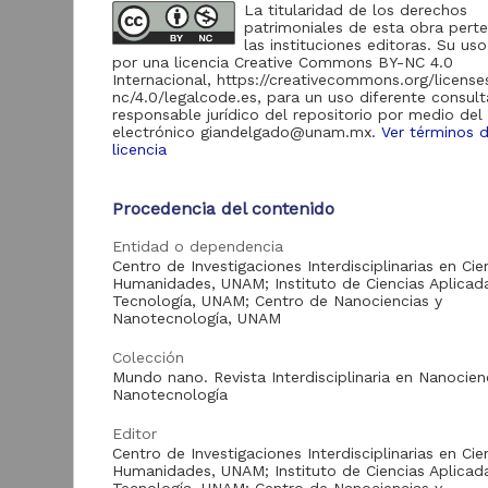
La titularidad de los derechos
Portal de Datos
patrimoniales de esta obra pert
Abiertos UNAM,
26
las instituciones editoras. Su uso
Colecciones
por una licencia Creative Commons BY-NC 4.0
Universitarias
Internacional, https://creativecommons.org/license
nc/4.0/legalcode.es, para un uso diferente consult
responsable jurídico del repositorio por medio del
electrónico giandelgado@unam.mx.
Ver términos d
Acervo
licencia
F
d
Artículos
362
Procedencia del contenido
Tesis
109
G
Entidad o dependencia
Colecciones
2
Centro de Investigaciones Interdisciplinarias en Cie
Universitarias
26
F
Humanidades, UNAM; Instituto de Ciencias Aplicad
Digitales
d
Tecnología, UNAM; Centro de Nanociencias y
Nanotecnología, UNAM
Colección
Tipo de
Mundo nano. Revista Interdisciplinaria en Nanocien
Nanotecnología
recurso
Editor
Artículo
362
Centro de Investigaciones Interdisciplinarias en Cie
Tra
Humanidades, UNAM; Instituto de Ciencias Aplicad
Trabajo de grado
109