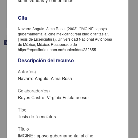
somos/dudas-y-comentarios
Ciencias Sociales y Económicas
"Principio y fin : Arturo Ripstein en el cine mexicano"
Cita
share
Navarro Angulo, Alma Rosa. (2003). "IMCINE : apoyo
gubernamental al cine mexicano; real idad o fantasia".
(Tesis de Licenciatura). Universidad Nacional Autónoma
Trabajo de grado
de México, México. Recuperado de
https://repositorio.unam.mx/contenidos/232655
Descripción del recurso
Autor(es)
Navarro Angulo, Alma Rosa
Colaborador(es)
Reyes Castro, Virginia Estela asesor
Tipo
Tesis de licenciatura
Título
Del plató, su estética y detalles : propuesta audiovisual para una
IMCINE : apoyo gubernamental al cine