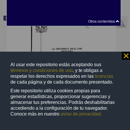
Trabajo de grado
Otros contenidos
⨯
Al usar este repositorio estás aceptando sus
términos y condiciones de uso
, y te obligas a
respetar los derechos expresados en las
licencias
de cada página y de cada documento presentado.
Este repositorio utiliza cookies propias para
generar estadísticas, proporcionar sugerencias y
almacenar tus preferencias. Podrás deshabilitarlas
La historieta en el cine mexicano
accediendo a la configuración de tu navegador.
Ruiz Teran, Omar
Conoce más en nuestro
aviso de privacidad.
2000
Ciencias Sociales y Económicas
La historieta en el cine mexicano