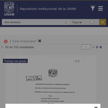
Repositorio Institucional de la UNAM
Título
|
"cine mexicano"
cancel
1 - 50 de
152 resultados
/
4
Trabajo de grado