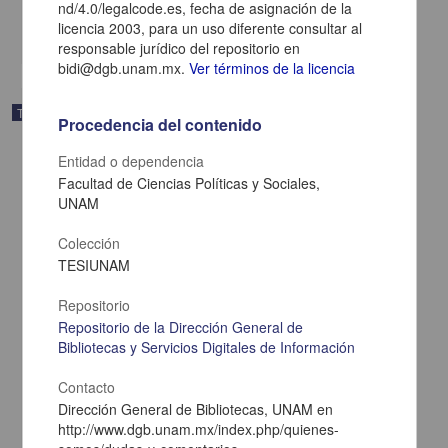
nd/4.0/legalcode.es, fecha de asignación de la
El indigena: una figura que se desvanece en el cine mexicano
licencia 2003, para un uso diferente consultar al
share
responsable jurídico del repositorio en
bidi@dgb.unam.mx.
Ver términos de la licencia
Trabajo de grado
Procedencia del contenido
Entidad o dependencia
Facultad de Ciencias Políticas y Sociales,
UNAM
Colección
TESIUNAM
Repositorio
Repositorio de la Dirección General de
Bibliotecas y Servicios Digitales de Información
Contacto
"Principio y fin : Arturo Ripstein en el cine mexicano"
Dirección General de Bibliotecas, UNAM en
Cárdenas Ochoa,Alejandro
http://www.dgb.unam.mx/index.php/quienes-
2013