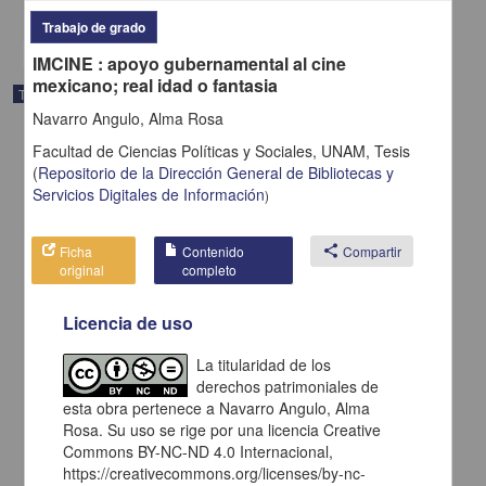
share
Trabajo de grado
IMCINE : apoyo gubernamental al cine
mexicano; real idad o fantasia
Trabajo de grado
Navarro Angulo, Alma Rosa
Facultad de Ciencias Políticas y Sociales, UNAM,
Tesis
(
Repositorio de la Dirección General de Bibliotecas y
Servicios Digitales de Información
)
Ficha
Contenido
share
Compartir
original
completo
Licencia de uso
La titularidad de los
derechos patrimoniales de
esta obra pertenece a Navarro Angulo, Alma
El indigena: una figura que se desvanece en el cine mexicano
Rosa. Su uso se rige por una licencia Creative
Sotelo Herrera, Noe
Commons BY-NC-ND 4.0 Internacional,
2006
https://creativecommons.org/licenses/by-nc-
Ciencias Sociales y Económicas