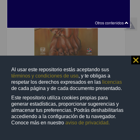
Otros contenidos
⨯
Migración, diásporas y desarrollo sostenible. Perspectivas desde
Al usar este repositorio estás aceptando sus
las Américas
términos y condiciones de uso
, y te obligas a
Tigau, Camelia (Ed.); Sahoo, Sadananda (Ed.); Gois, William (Ed.) -
Centro de Investigaciones sobre Estados Unidos de América,
respetar los derechos expresados en las
licencias
UNAM
de cada página y de cada documento presentado.
2023-03
Este repositorio utiliza cookies propias para
Ciencias Sociales y Económicas
generar estadísticas, proporcionar sugerencias y
share
almacenar tus preferencias. Podrás deshabilitarlas
accediendo a la configuración de tu navegador.
Conoce más en nuestro
aviso de privacidad.
Publicación editorial