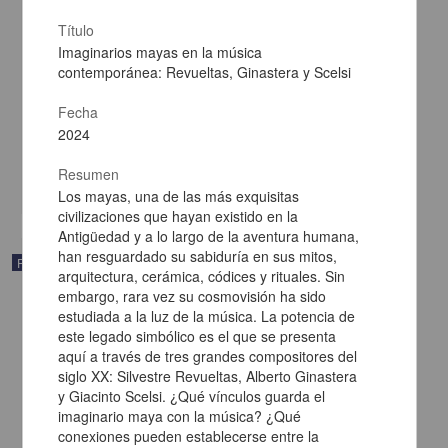
Título
Imaginarios mayas en la música
Arte y cultura para la vida: culturas, políticas y resistencias en la
contemporánea: Revueltas, Ginastera y Scelsi
sociedad mexicana del Siglo XXI
Rosales Ayala, S. Héctor (Editor) - Centro Regional de
Fecha
Investigaciones Multidisciplinarias, UNAM
2024
2024
Ciencias Sociales y Económicas
Resumen
share
Los mayas, una de las más exquisitas
civilizaciones que hayan existido en la
Antigüedad y a lo largo de la aventura humana,
han resguardado su sabiduría en sus mitos,
Publicación editorial
arquitectura, cerámica, códices y rituales. Sin
embargo, rara vez su cosmovisión ha sido
estudiada a la luz de la música. La potencia de
este legado simbólico es el que se presenta
aquí a través de tres grandes compositores del
siglo XX: Silvestre Revueltas, Alberto Ginastera
y Giacinto Scelsi. ¿Qué vínculos guarda el
imaginario maya con la música? ¿Qué
conexiones pueden establecerse entre la