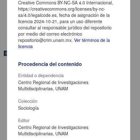
Creative Commons BY-NC-SA 4.0 Internacional,
López Leyva, Miguel Armando - Instituto de Investigaciones
Sociales, UNAM
https://creativecommons.org/licenses/by-nc-
2024-03-21
sa/4.0/legalcode.es, fecha de asignación de la
Ciencias Sociales y Económicas
licencia 2024-10-21, para un uso diferente
consultar al responsable jurídico del repositorio
share
por medio del correo electrónico
repositorio@crim.unam.mx.
Ver términos de la
licencia
Publicación editorial
Procedencia del contenido
Entidad o dependencia
Centro Regional de Investigaciones
Multidisciplinarias, UNAM
Colección
Sociología
Editor
Centro Regional de Investigaciones
Multidisciplinarias, UNAM