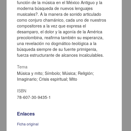
función de la música en el México Antiguo y la
moderna búsqueda de nuevos lenguajes
musicales?. A la manera de sonido articulado
como conjuro chamánico, cada uno de nuestros
compositores a la vez que expresa el
desamparo, el dolor y la agonía de la América
Desarrollo social: investigación bibliotecológica, información y
bibliotecas
precolombina, reafirma también su esperanza,
El desarrollo social es un fenómeno multidimensional, denota un
una revelación no dogmático-teológica a la
proceso que permite la promoción del bienestar de las personas.
búsqueda siempre de su fuente primigenia,
Entre sus ideales destaca lograr sociedades inclusivas e
fuerza estructurante de alcances incalculables.
igualitarias; precisa relaciones sociales en las que haya un
equilibrio constante entre todos los grupos, sectores e instancias
Tema
que conforman la sociedad; se vincula directamente con el contexto
y la situación de los grupos humanos ya sea dentro de sus núcleos
Música y mito; Símbolo; Música; Religión;
familiares, comunitarios o sociales; implica la convergencia de
Imaginario; Crisis espiritual; Mito
diversos actores y agentes entre los que deben estar los
investigadores y profesionales de la bibliotecología y los estudios
ISBN
de la información. Un referente constante en todos los programas y
78-607-30-9435-1
documentos legislativos que tocan el tema es la información, desde
su generación hasta el acceso. Los estudiosos de la bibliotecología
y los estudios de la información podemos incidir de forma puntual
en las metas correspondientes a promover la inclusión social y
Enlaces
garantizar la igualdad de oportunidades. Como constructores de
conocimiento es nuestro deber apoyar el desarrollo social
Ficha original
mediante la generación de ideas y proyectos para beneficio de