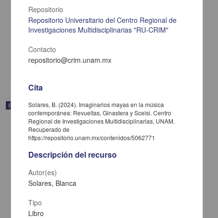
Imaginar futuros: la temporalidad del ganarse la vida en el Valle del
Repositorio
Mezquital
Repositorio Universitario del Centro Regional de
Contreras Román, Raúl Hernán - Centro de Investigaciones
Investigaciones Multidisciplinarias "RU-CRIM"
Interdisciplinarias en Ciencias y Humanidades, UNAM
2024
Contacto
Artes y Humanidades,Ciencias Sociales y Económicas
repositorio@crim.unam.mx
share
Cita
Solares, B. (2024). Imaginarios mayas en la música
Publicación editorial
contemporánea: Revueltas, Ginastera y Scelsi. Centro
Regional de Investigaciones Multidisciplinarias, UNAM.
Recuperado de
https://repositorio.unam.mx/contenidos/5062771
Descripción del recurso
Autor(es)
Solares, Blanca
Tipo
Libro