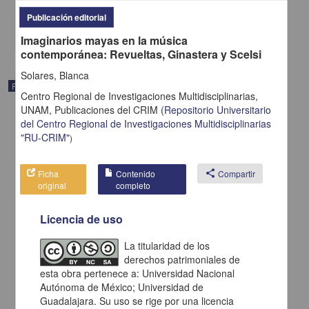
Ciencias Sociales y Económicas
Publicación editorial
share
Imaginarios mayas en la música
contemporánea: Revueltas, Ginastera y Scelsi
Solares, Blanca
Publicación editorial
Centro Regional de Investigaciones Multidisciplinarias,
UNAM,
Publicaciones del CRIM
(
Repositorio Universitario
del Centro Regional de Investigaciones Multidisciplinarias
"RU-CRIM"
)
Ficha
Contenido
share
Compartir
original
completo
Licencia de uso
La titularidad de los
derechos patrimoniales de
esta obra pertenece a: Universidad Nacional
Autónoma de México; Universidad de
¿Cómo se sostiene la democracia? La resiliencia democrática en
México
Guadalajara. Su uso se rige por una licencia