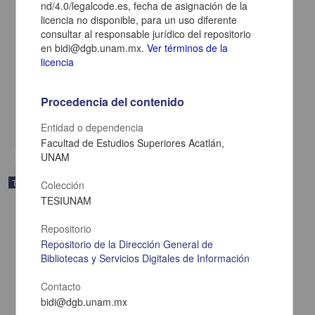
nd/4.0/legalcode.es, fecha de asignación de la
licencia no disponible, para un uso diferente
"Identificar la relación que existe entre la inteligencia emocional y la
consultar al responsable jurídico del repositorio
adicción a las redes sociales en adolescentes entre 12 a 15 años
en bidi@dgb.unam.mx.
Ver términos de la
de la Escuela Secundaria Técnica No. 174 "Ignacio Manuel
licencia
Altamirano", en la zona de Ecatepec"
Hernández Heras, Johana
2025
Procedencia del contenido
Ciencias Sociales y Económicas,Medicina y Ciencias de la Salud
share
Entidad o dependencia
Facultad de Estudios Superiores Acatlán,
UNAM
Trabajo de grado
Colección
TESIUNAM
Repositorio
Repositorio de la Dirección General de
Bibliotecas y Servicios Digitales de Información
Contacto
bidi@dgb.unam.mx