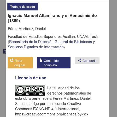
"Proceso de atención de enfermería a paciente con síndrome de
Trabajo de grado
ovario poliquístico y ansiedad"
Bayona Ortega, Paola
Ignacio Manuel Altamirano y el Renacimiento
2025
(1869)
Medicina y Ciencias de la Salud
Pérez Martínez, Daniel
share
Facultad de Estudios Superiores Acatlán, UNAM,
Tesis
(
Repositorio de la Dirección General de Bibliotecas y
Servicios Digitales de Información
)
Trabajo de grado
Ficha
Contenido
share
Compartir
original
completo
Licencia de uso
La titularidad de los
derechos patrimoniales de
esta obra pertenece a Pérez Martínez, Daniel.
Su uso se rige por una licencia Creative
Commons BY-NC-ND 4.0 Internacional,
https://creativecommons.org/licenses/by-nc-