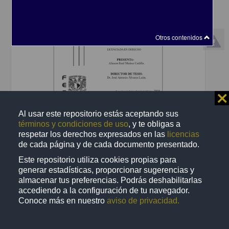
Otros contenidos
⨯
Al usar este repositorio estás aceptando sus
Causas que motivan al feminicida, búsqueda e implementación de
términos y condiciones de uso
, y te obligas a
nuevos modos preventivos distintos a los tratados en la ley
respetar los derechos expresados en las
licencias
Muñoz Cedillo, Alisson Itzel
de cada página y de cada documento presentado.
2025
Ciencias Sociales y Económicas
Este repositorio utiliza cookies propias para
generar estadísticas, proporcionar sugerencias y
share
almacenar tus preferencias. Podrás deshabilitarlas
accediendo a la configuración de tu navegador.
Conoce más en nuestro
aviso de privacidad.
Trabajo de grado