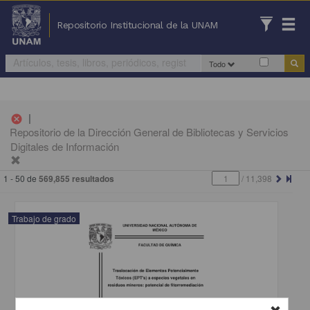
Repositorio Institucional de la UNAM
Todo
|
cancel
Repositorio de la Dirección General de Bibliotecas y Servicios
Digitales de Información
1 - 50 de
569,855 resultados
/
11,398
Trabajo de grado