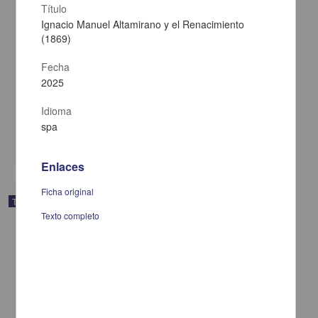
Título
Ignacio Manuel Altamirano y el Renacimiento
(1869)
Fecha
2025
Agustín Aragón: crítico de los tópicos del darwinismo social
Larios Cortés, Gustavo Javier
Idioma
2025
Artes y Humanidades
spa
share
Enlaces
Ficha original
Trabajo de grado
Texto completo