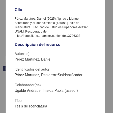
Cita
Pérez Martínez, Daniel (2025). “Ignacio Manuel
Altamirano y el Renacimiento (1869)”. [Tesis de
Rehabilitación con implantes dentales all on four: reporte de caso
licenciatura]. Facultad de Estudios Superiores Acatlán,
UNAM. Recuperado de
Castañeda Ceballos, Jorge Guillermo; Said Contreras Dafne
https://repositorio.unam.mx/contenidos/3726333
2025
Medicina y Ciencias de la Salud
Descripción del recurso
share
Autor(es)
Pérez Martínez, Daniel
Trabajo de grado
Identificador del autor
Pérez Martínez, Daniel::si::SinIdentificador
Colaborador(es)
Ugalde Andrade, Imelda Paola (asesor)
Tipo
Tesis de licenciatura