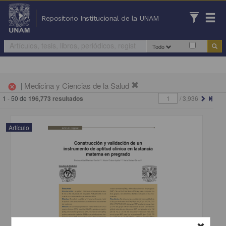
Repositorio Institucional de la UNAM
Todo
|
Medicina y Ciencias de la Salud
cancel
1 - 50 de
196,773 resultados
/
3,936
Artículo