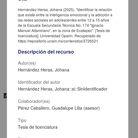
Hernández Heras, Johana (2025). "Identificar la relación
que existe entre la inteligencia emocional y la adicción a
las redes sociales en adolescentes entre 12 a 15 años
de la Escuela Secundaria Técnica No. 174 "Ignacio
Manuel Altamirano", en la zona de Ecatepec". [Tesis de
Trayectorias académicas de tres generaciones de una licenciatura
licenciatura]. Universidad Oparin. Recuperado de
en Medicina durante la pandemia por COVID-19
https://repositorio.unam.mx/contenidos/3726521
Bautista-Rodríguez, Gabriela; Fortoul, Teresa Imelda - Facultad de
Descripción del recurso
Medicina, UNAM
2025-01-05
Medicina y Ciencias de la Salud
Autor(es)
Hernández Heras, Johana
share
Identificador del autor
Hernández Heras, Johana::si::SinIdentificador
Artículo
Colaborador(es)
Pérez Caballero, Guadalupe Lilia (asesor)
Tipo
Tesis de licenciatura