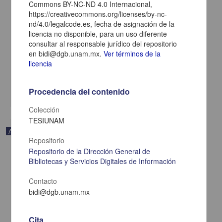
Commons BY-NC-ND 4.0 Internacional,
https://creativecommons.org/licenses/by-nc-
nd/4.0/legalcode.es, fecha de asignación de la
Oportunidades de la inteligencia artificial en los posgrados de
licencia no disponible, para un uso diferente
medicina deportiva y áreas afines
consultar al responsable jurídico del repositorio
Bustos-Viviescas, Brian Johan; García Yerena, Carlos Enrique;
en bidi@dgb.unam.mx.
Ver términos de la
Villamizar Navarro, Amalia - Facultad de Medicina, UNAM
licencia
2025-01-05
Medicina y Ciencias de la Salud
Procedencia del contenido
share
Colección
TESIUNAM
Artículo
Repositorio
Repositorio de la Dirección General de
Bibliotecas y Servicios Digitales de Información
Contacto
bidi@dgb.unam.mx
Cita