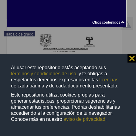
Ciencias Sociales y Económicas,Medicina y Ciencias de la Salud
share
Otros contenidos
Trabajo de grado
⨯
Al usar este repositorio estás aceptando sus
términos y condiciones de uso
, y te obligas a
respetar los derechos expresados en las
licencias
de cada página y de cada documento presentado.
Este repositorio utiliza cookies propias para
generar estadísticas, proporcionar sugerencias y
almacenar tus preferencias. Podrás deshabilitarlas
accediendo a la configuración de tu navegador.
Conoce más en nuestro
aviso de privacidad.
Diferencias sexuales en la respuesta somatosensorial en un
modelo murino de autismo inducido por VPA
Ferrer López, Martha Sofía