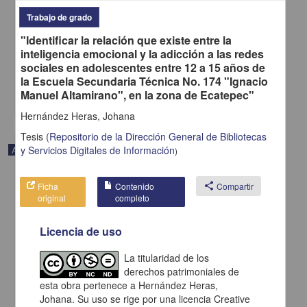
Osorio, Laura Alejandra; Moreno Gómez, Mateo; Moreno Gómez,
Juanita; Rojas Paguanquiza, Karla Liseth; Rojas Paguanquiza,
Trabajo de grado
Donald Jehison; Quintero Cabrera, Yuly Mabel; Pantoja Chazatar,
"Identificar la relación que existe entre la
Lency Yurani; Moreno Gómez, Germán Alberto - Facultad de
Medicina, UNAM
inteligencia emocional y la adicción a las redes
2025-01-05
sociales en adolescentes entre 12 a 15 años de
Medicina y Ciencias de la Salud
la Escuela Secundaria Técnica No. 174 "Ignacio
Manuel Altamirano", en la zona de Ecatepec"
share
Hernández Heras, Johana
Tesis
(
Repositorio de la Dirección General de Bibliotecas
y Servicios Digitales de Información
Artículo
)
Ficha
Contenido
share
Compartir
original
completo
Licencia de uso
La titularidad de los
derechos patrimoniales de
esta obra pertenece a Hernández Heras,
Johana. Su uso se rige por una licencia Creative