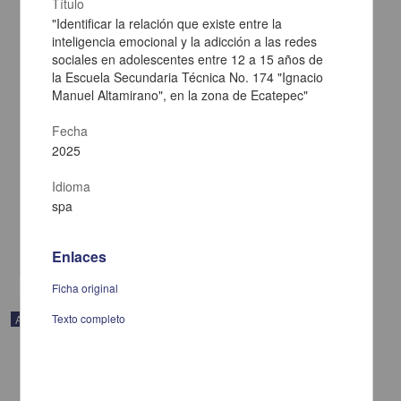
Título
"Identificar la relación que existe entre la
inteligencia emocional y la adicción a las redes
sociales en adolescentes entre 12 a 15 años de
la Escuela Secundaria Técnica No. 174 "Ignacio
Manuel Altamirano", en la zona de Ecatepec"
Fecha
Percepción de los médicos internos sobre la implementación del
2025
método socrático como estrategia de aprendizaje
Andrade-Castellanos, Carlos Alberto; Cuevas-Álvarez, Leobardo;
Idioma
Ramos-Herrera, Igor Martín - Facultad de Medicina, UNAM
2025-01-05
spa
Medicina y Ciencias de la Salud
share
Enlaces
Ficha original
Texto completo
Artículo