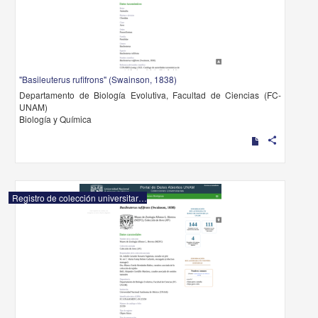
"Basileuterus rufifrons" (Swainson, 1838)
Departamento de Biología Evolutiva, Facultad de Ciencias (FC-
UNAM)
Biología y Química
share
Registro de colección universitaria