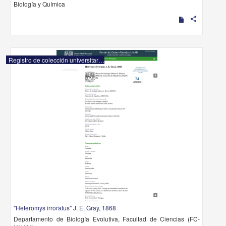
Biología y Química
share
Registro de colección universitaria
"Heteromys irroratus" J. E. Gray, 1868
Departamento de Biología Evolutiva, Facultad de Ciencias (FC-