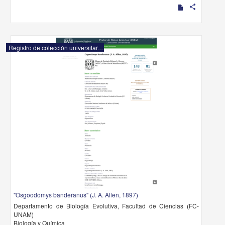
share
Registro de colección universitaria
"Osgoodomys banderanus" (J. A. Allen, 1897)
Departamento de Biología Evolutiva, Facultad de Ciencias (FC-
UNAM)
Biología y Química