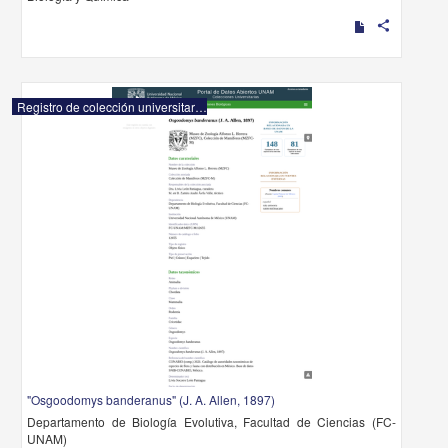
share
Registro de colección universitaria
"Osgoodomys banderanus" (J. A. Allen, 1897)
Departamento de Biología Evolutiva, Facultad de Ciencias (FC-
UNAM)