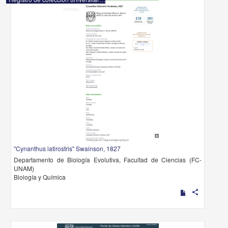
"Cynanthus latirostris" Swainson, 1827
Departamento de Biología Evolutiva, Facultad de Ciencias (FC-
UNAM)
Biología y Química
share