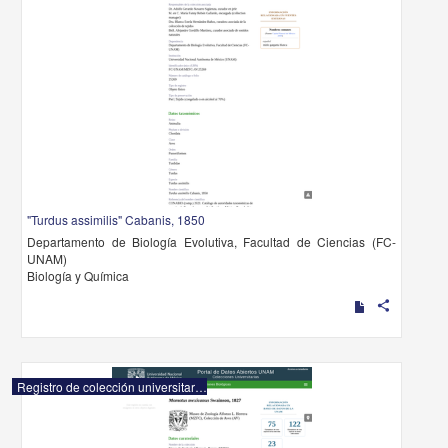
"Turdus assimilis" Cabanis, 1850
Departamento de Biología Evolutiva, Facultad de Ciencias (FC-
UNAM)
Biología y Química
share
Registro de colección universitaria