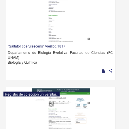
"Saltator coerulescens" Vieillot, 1817
Departamento de Biología Evolutiva, Facultad de Ciencias (FC-
UNAM)
Biología y Química
share
Registro de colección universitaria