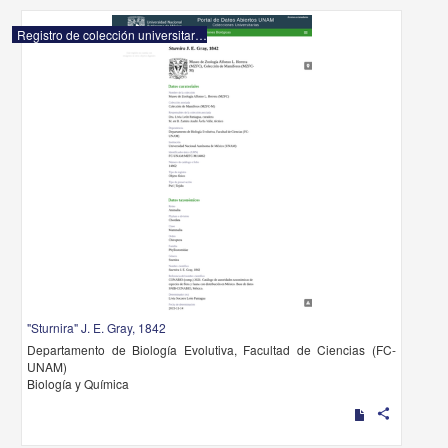
Registro de colección universitaria
"Sturnira" J. E. Gray, 1842
Departamento de Biología Evolutiva, Facultad de Ciencias (FC-
UNAM)
Biología y Química
share