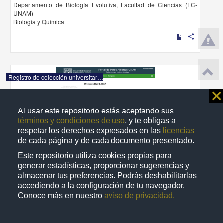
Departamento de Biología Evolutiva, Facultad de Ciencias (FC-
UNAM)
Biología y Química
share
Registro de colección universitaria
⨯
Al usar este repositorio estás aceptando sus
términos y condiciones de uso
, y te obligas a
respetar los derechos expresados en las
licencias
de cada página y de cada documento presentado.
Este repositorio utiliza cookies propias para
generar estadísticas, proporcionar sugerencias y
almacenar tus preferencias. Podrás deshabilitarlas
accediendo a la configuración de tu navegador.
Conoce más en nuestro
aviso de privacidad.
"Oryzomys" Baird, 1857