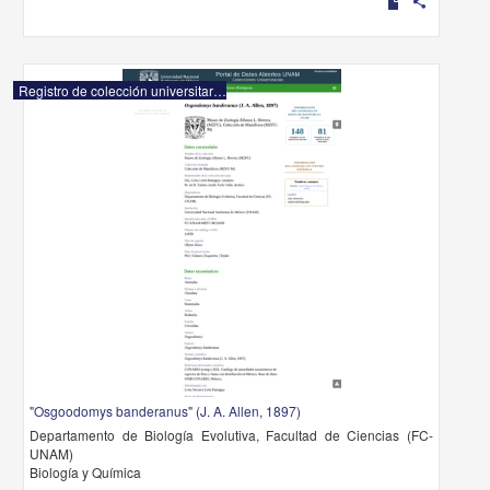
share
Registro de colección universitaria
"Osgoodomys banderanus" (J. A. Allen, 1897)
Departamento de Biología Evolutiva, Facultad de Ciencias (FC-
UNAM)
Biología y Química