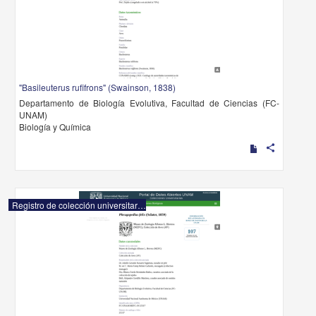
"Basileuterus rufifrons" (Swainson, 1838)
Departamento de Biología Evolutiva, Facultad de Ciencias (FC-
UNAM)
Biología y Química
share
Registro de colección universitaria