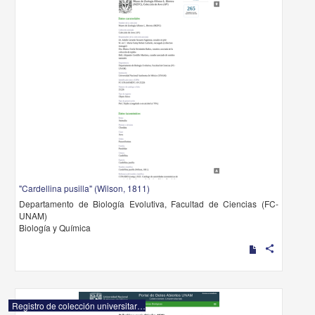
"Cardellina pusilla" (Wilson, 1811)
Departamento de Biología Evolutiva, Facultad de Ciencias (FC-
UNAM)
Biología y Química
share
Registro de colección universitaria