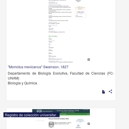
"Momotus mexicanus" Swainson, 1827
Departamento de Biología Evolutiva, Facultad de Ciencias (FC-
UNAM)
Biología y Química
share
Registro de colección universitaria