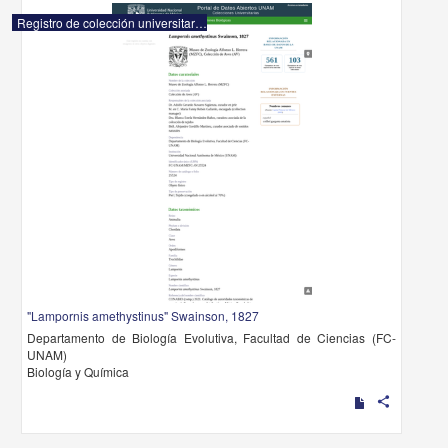
Registro de colección universitaria
"Lampornis amethystinus" Swainson, 1827
Departamento de Biología Evolutiva, Facultad de Ciencias (FC-
UNAM)
Biología y Química
share