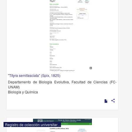
"Tityra semifasciata" (Spix, 1825)
Departamento de Biología Evolutiva, Facultad de Ciencias (FC-
UNAM)
Biología y Química
share
Registro de colección universitaria