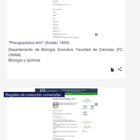
"Pheugopedius felix" (Sclater, 1859)
Departamento de Biología Evolutiva, Facultad de Ciencias (FC-
UNAM)
Biología y Química
share
Registro de colección universitaria