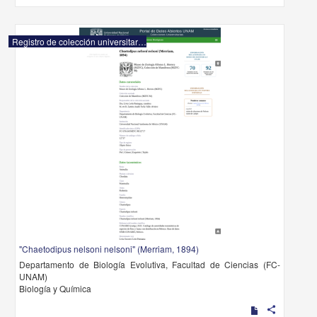
Registro de colección universitaria
"Chaetodipus nelsoni nelsoni" (Merriam, 1894)
Departamento de Biología Evolutiva, Facultad de Ciencias (FC-
UNAM)
Biología y Química
share