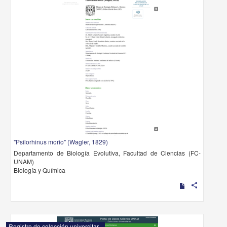
"Psilorhinus morio" (Wagler, 1829)
Departamento de Biología Evolutiva, Facultad de Ciencias (FC-
UNAM)
Biología y Química
share
Registro de colección universitaria