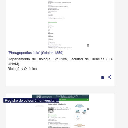
"Pheugopedius felix" (Sclater, 1859)
Departamento de Biología Evolutiva, Facultad de Ciencias (FC-
UNAM)
Biología y Química
share
Registro de colección universitaria