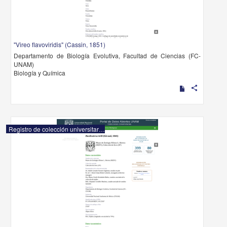
"Vireo flavoviridis" (Cassin, 1851)
Departamento de Biología Evolutiva, Facultad de Ciencias (FC-
UNAM)
Biología y Química
share
Registro de colección universitaria