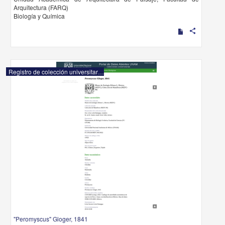
Arquitectura (FARQ)
Biología y Química
share
Registro de colección universitaria
"Peromyscus" Gloger, 1841