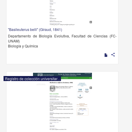
"Basileuterus belli" (Giraud, 1841)
Departamento de Biología Evolutiva, Facultad de Ciencias (FC-
UNAM)
Biología y Química
share
Registro de colección universitaria