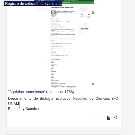
Registro de colección universitaria
"Agelaius phoeniceus" (Linnaeus, 1766)
Departamento de Biología Evolutiva, Facultad de Ciencias (FC-
UNAM)
Biología y Química
share