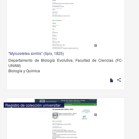
"Myiozetetes similis" (Spix, 1825)
Departamento de Biología Evolutiva, Facultad de Ciencias (FC-
UNAM)
Biología y Química
share
Registro de colección universitaria