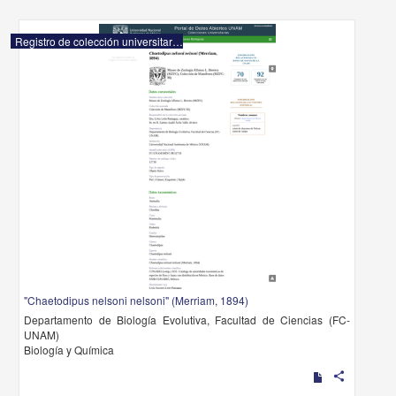
Registro de colección universitaria
"Chaetodipus nelsoni nelsoni" (Merriam, 1894)
Departamento de Biología Evolutiva, Facultad de Ciencias (FC-
UNAM)
Biología y Química
share