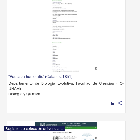
"Peucaea humeralis" (Cabanis, 1851)
Departamento de Biología Evolutiva, Facultad de Ciencias (FC-
UNAM)
Biología y Química
share
Registro de colección universitaria