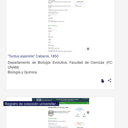
"Turdus assimilis" Cabanis, 1850
Departamento de Biología Evolutiva, Facultad de Ciencias (FC-
UNAM)
Biología y Química
share
Registro de colección universitaria