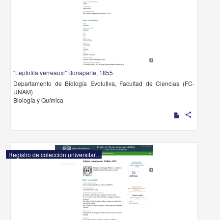
"Leptotila verreauxi" Bonaparte, 1855
Departamento de Biología Evolutiva, Facultad de Ciencias (FC-
UNAM)
Biología y Química
share
Registro de colección universitaria