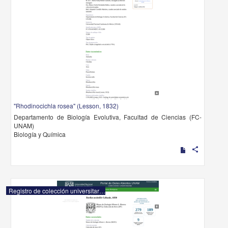
"Rhodinocichla rosea" (Lesson, 1832)
Departamento de Biología Evolutiva, Facultad de Ciencias (FC-
UNAM)
Biología y Química
share
Registro de colección universitaria