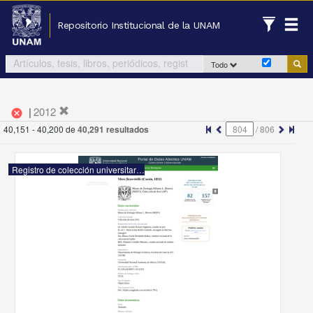
Repositorio Institucional de la UNAM
Todo
|
2012
cancel
40,151 - 40,200 de
40,291 resultados
/
806
Registro de colección universitaria